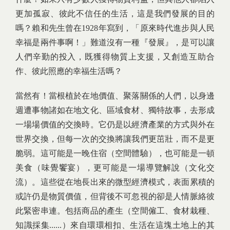
更加孤寂、彼此不信任的生活，這是我們發展的目的
嗎？賴和先生曾在1928年寫到，「原來時代進步與人民
幸福是兩件事啊！」難道沒有一種『發展』，是可以讓
人們辛勤的投入，既獲得物質上支援，又創造互助合
作、彼此照應的幸福生活嗎？
當然有！當根植於在地價值、聚落關係的人們，以身邊
週遭事物諸如在地文化、區域食材、獨特故事，去形成
一場場價值的交換時。它仍是以經濟產業的方式與外在
世界交換，但每一次的交換將讓我們更茁壯，而不是更
脆弱。這可能是一晚住宿（空間體驗），也可能是一頓
美食（味覺饗宴），更可能是一場導覽解說（文化交
流）。這些從在地長出來的微型經濟模式，表面累積的
或許仍是物質價值，但背後不可忽視的卻是人情脈絡彼
此緊密串連。包括商品的產生（空間僱工、食材栽種、
知識採集......）來自環環相扣、生活在這塊土地上的其