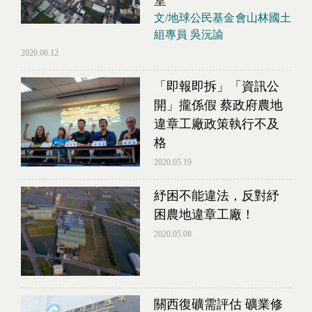
文/地球公民基金會山林國土
組專員 吳沅諭
2020.06.12
「即報即拆」「資訊公
開」攏係假 蔡政府農地
違章工廠政策執行不及
格
2020.05.19
紓困不能違法，反對紓
困農地違章工廠！
2020.05.08
關西復礦需評估 礦業修