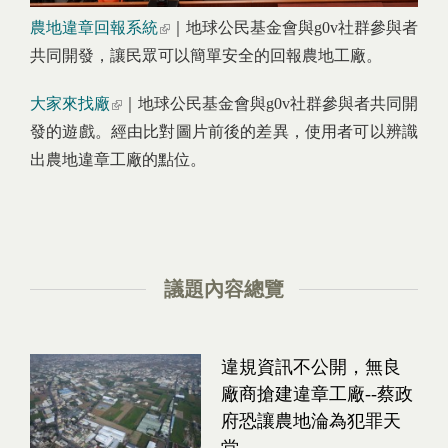
農地違章回報系統
(link is external)
｜地球公民基金會與g0v社群參與者
共同開發，讓民眾可以簡單安全的回報農地工廠。
大家來找廠
(link is external)
｜地球公民基金會與g0v社群參與者共同開
發的遊戲。經由比對圖片前後的差異，使用者可以辨識
出農地違章工廠的點位。
議題內容總覽
違規資訊不公開，無良
廠商搶建違章工廠--蔡政
府恐讓農地淪為犯罪天
堂