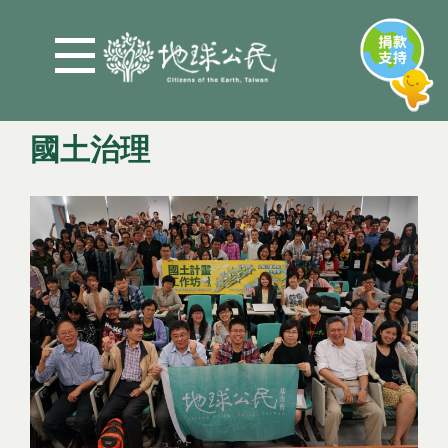
Jump to Main content
Jump to Navigation
國土治理
您在這裡