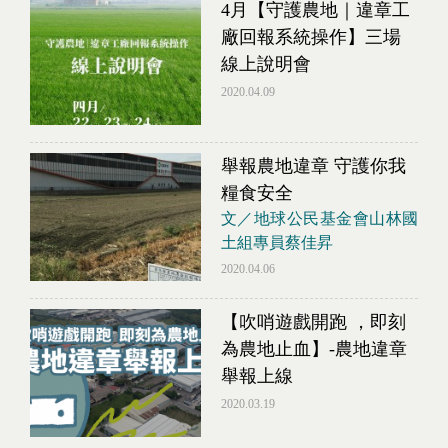
4月【守護農地｜違章工
廠回報系統操作】三場
線上說明會
2020.04.09
舉報農地違章 守護你我
糧食安全
文／地球公民基金會山林國
土組專員蔡佳昇
2020.04.06
【吹哨遊戲開跑 ，即刻
為農地止血】-農地違章
舉報上線
2020.03.19