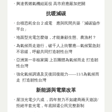
興達舊燃氣機組延役 高市府應嚴加把關
抗暖減碳
台積恐耗全台２成電 應與民間共築「減碳協作
平台」
地面型光電怎麼做，才能兼顧生態、農漁村？
為氣候而走遊行，破千人上街響應—氣候緊急刻
不容緩，呼籲共同打造韌性台灣
亞洲第一非核家園 上百團體為氣候而走 打造韌
性台灣
強化氣候調適及災後回復能力——11/1為氣候而
走 打造韌性台灣
新能源與電業改革
屋頂光電少六成 ，四年努力不如建商兩天遊說/
拒絕半套光電，年底歸還公民完整新制