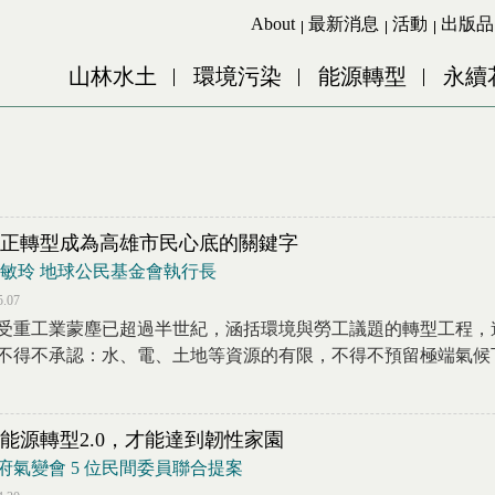
Jump to Main content
Jump to Navigation
About
最新消息
活動
出版品
山林水土
環境污染
能源轉型
永續
正轉型成為高雄市民心底的關鍵字
王敏玲 地球公民基金會執行長
5.07
受重工業蒙塵已超過半世紀，涵括環境與勞工議題的轉型工程，
不得不承認：水、電、土地等資源的有限，不得不預留極端氣候下因
能源轉型2.0，才能達到韌性家園
府氣變會 5 位民間委員聯合提案