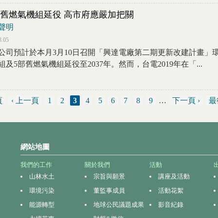
舊燃氣機組延役 高市府應嚴加把關
聲明
3.05
公司預計於本月3月10日召開「興達電廠第二期更新改建計畫」
組及5部舊燃氣機組延役至2037年。然而，台電2019年在「...
頁
‹ 上一頁
1
2
3
4
5
6
7
8
9
…
下一頁 ›
最
網站地圖
我們的工作
關於我們
活動
山林水土
宗旨與願景
講座及活動
環境污染
董監事成員
活動花絮
能源轉型
地球公民議題成果
影音紀錄