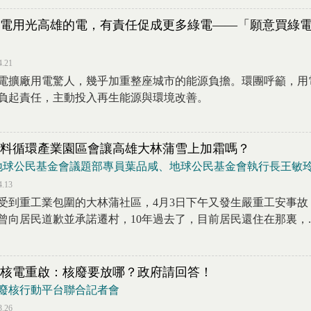
電用光高雄的電，有責任促成更多綠電——「願意買綠
4.21
電擴廠用電驚人，幾乎加重整座城市的能源負擔。環團呼籲，用
負起責任，主動投入再生能源與環境改善。
料循環產業園區會讓高雄大林蒲雪上加霜嗎？
 地球公民基金會議題部專員葉品咸、地球公民基金會執行長王敏
4.13
受到重工業包圍的大林蒲社區，4月3日下午又發生嚴重工安事故，
曾向居民道歉並承諾遷村，10年過去了，目前居民還住在那裏，..
核電重啟：核廢要放哪？政府請回答！
廢核行動平台聯合記者會
3.26