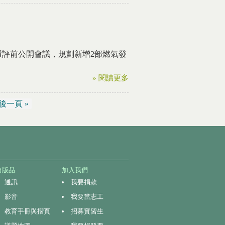
環評前公開會議，規劃新增2部燃氣發
» 閱讀更多
後一頁 »
出版品
加入我們
通訊
我要捐款
影音
我要當志工
教育手冊與摺頁
招募實習生