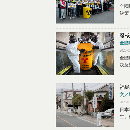
全國
決策
廢核
全國
2026.0
全國
決反
福島
文／
2026.0
日本
生。