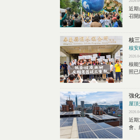
2026.0
近期
召開
核三
核安
2026.0
核能
照已
強化
屋頂
2026.0
近期
會、