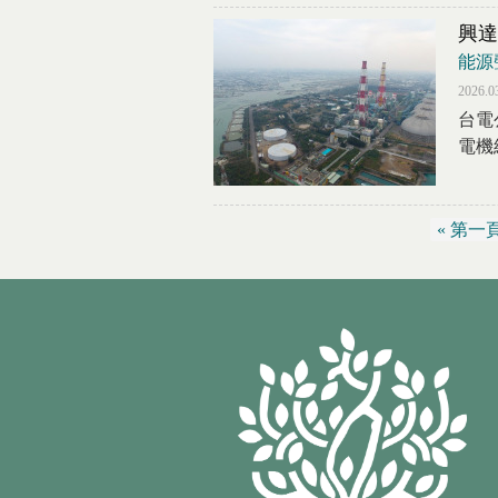
興達
能源
2026.0
台電
電機
« 第一
頁面