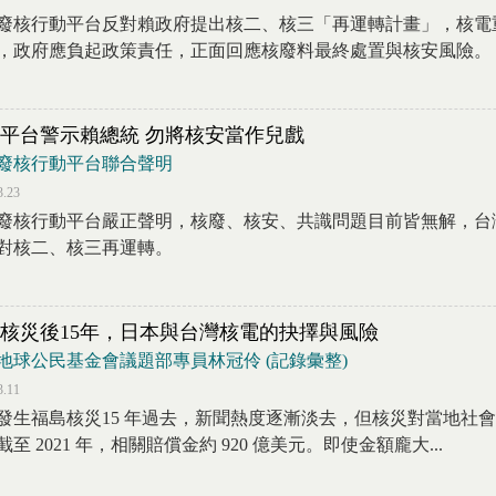
廢核行動平台反對賴政府提出核二、核三「再運轉計畫」，核電
，政府應負起政策責任，正面回應核廢料最終處置與核安風險。
平台警示賴總統 勿將核安當作兒戲
廢核行動平台聯合聲明
3.23
廢核行動平台嚴正聲明，核廢、核安、共識問題目前皆無解，台
對核二、核三再運轉。
核災後15年，日本與台灣核電的抉擇與風險
地球公民基金會議題部專員林冠伶 (記錄彙整)
3.11
發生福島核災15 年過去，新聞熱度逐漸淡去，但核災對當地社
截至 2021 年，相關賠償金約 920 億美元。即使金額龐大...