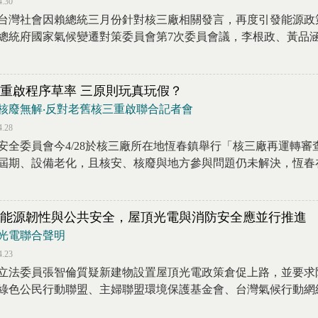
4.30
台灣社會因賴總統三月份針對核三廠相關發言，再度引發能源政策
總統府國家氣候變遷對策委員會第7次委員會議，李根政、黃品涵、
重啟程序草率 三原則玩真玩假？
核廢無解‧反對老舊核三重啟聯合記者會
4.28
安全委員會今4/28於核三廠所在地恆春鎮舉行「核三廠再運轉
屆期、設備老化，且核安、核廢與地方參與問題仍未解決，恆春在地
能源韌性與公共安全，屋頂光電與消防安全應並行推進
光電聯合聲明
4.23
立法委員張智倫質疑新建物設置屋頂光電政策倉促上路，並要求
綠色公民行動聯盟、主婦聯盟環境保護基金會、台灣氣候行動網絡研