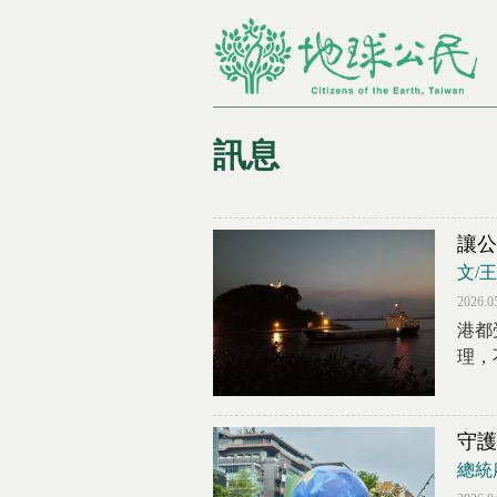
訊息
您在這裡
讓公
文/
2026.0
港都
理，
守護
總統