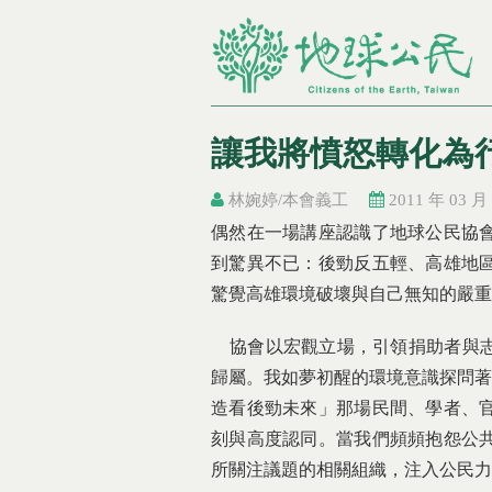
讓我將憤怒轉化為
林婉婷/本會義工
2011 年 03 月
您在這裡
您在這裡
偶然在一場講座認識了地球公民協
到驚異不已：後勁反五輕、高雄地
驚覺高雄環境破壞與自己無知的嚴重
協會以宏觀立場，引領捐助者與志
歸屬。我如夢初醒的環境意識探問著
造看後勁未來」那場民間、學者、
刻與高度認同。當我們頻頻抱怨公
所關注議題的相關組織，注入公民力