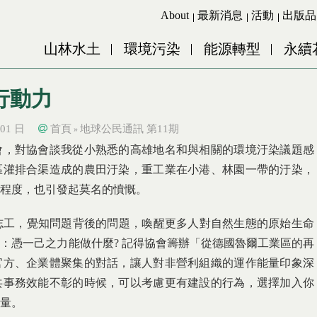
Jump to Main content
Jump to Navigation
About
最新消息
活動
出版品
山林水土
環境污染
能源轉型
永續
行動力
 01 日
首頁
地球公民通訊 第11期
»
會，對協會談我從小熟悉的高雄地名和與相關的環境汙染議題感
區灌排合渠造成的農田汙染，重工業在小港、林園一帶的汙染，
程度，也引發起莫名的憤慨。
工，覺知問題背後的問題，喚醒更多人對自然生態的原始生命
：憑一己之力能做什麼? 記得協會籌辦「從德國魯爾工業區的再
官方、企業體聚集的對話，讓人對非營利組織的運作能量印象深
共事務效能不彰的時候，可以考慮更有建設的行為，選擇加入你
量。