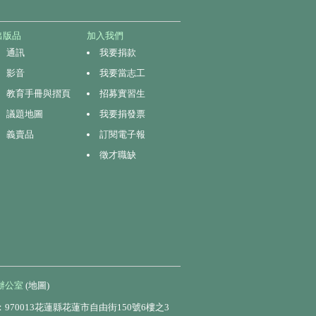
出版品
加入我們
通訊
我要捐款
影音
我要當志工
教育手冊與摺頁
招募實習生
議題地圖
我要捐發票
義賣品
訂閱電子報
徵才職缺
辦公室
(地圖)
970013花蓮縣花蓮市自由街150號6樓之3