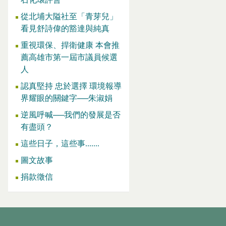
從北埔大隘社至「青芽兒」
看見舒詩偉的豁達與純真
重視環保、捍衛健康 本會推
薦高雄市第一屆市議員候選
人
認真堅持 忠於選擇 環境報導
界耀眼的關鍵字──朱淑娟
逆風呼喊──我們的發展是否
有盡頭？
這些日子，這些事.......
圖文故事
捐款徵信