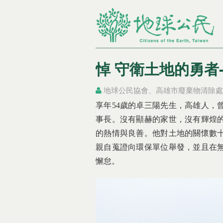
悼 守衛土地的勇者
地球公民協會、高雄市廢棄物清除處
您在這裡
您在這裡
享年54歲的卓三陽先生，高雄人，
事長。沒有顯赫的家世，沒有輝煌
的熱情與良善。他對土地的關懷數
親自蒐證向環保單位舉發，並且在
懈怠。