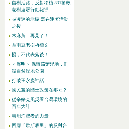
留樹活路，反對移植 831搶救
老樹連署行動報導
被凌遲的老樹 寫在連署活動
之後
木麻黃，再見了！
為雨豆老樹祈禱文
慢，不代表落後！
＜聲明＞ 保留茄萣溼地，劃
設自然溼地公園
打破王永慶神話
國民黨的國土政策在那裡？
從辛樂克風災看台灣環境的
百年大計
善用消費者的力量
回應「歇斯底里」的反對台