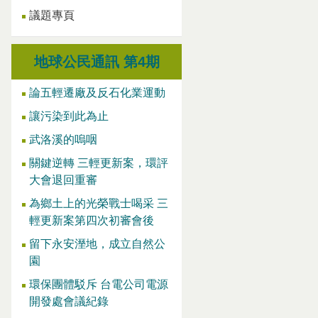
議題專頁
地球公民通訊 第4期
論五輕遷廠及反石化業運動
讓污染到此為止
武洛溪的嗚咽
關鍵逆轉 三輕更新案，環評
大會退回重審
為鄉土上的光榮戰士喝采 三
輕更新案第四次初審會後
留下永安溼地，成立自然公
園
環保團體駁斥 台電公司電源
開發處會議紀錄