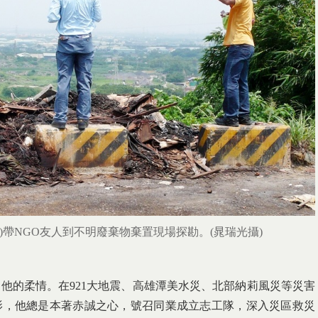
)帶NGO友人到不明廢棄物棄置現場探勘。(晁瑞光攝)
他的柔情。在921大地震、高雄潭美水災、北部納莉風災等災害
影，他總是本著赤誠之心，號召同業成立志工隊，深入災區救災