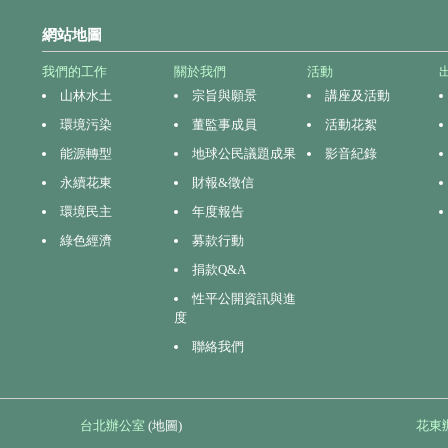
網站地圖
我們的工作
關於我們
活動
山林水土
宗旨與願景
講座及活動
環境污染
董監事成員
活動花絮
能源轉型
地球公民議題成果
影音紀錄
永續花東
財報&徵信
環境民主
年度報告
綠色經濟
募款行動
捐款Q&A
性平公開資訊與進
度
聯絡我們
台北辦公室
(地圖)
花東