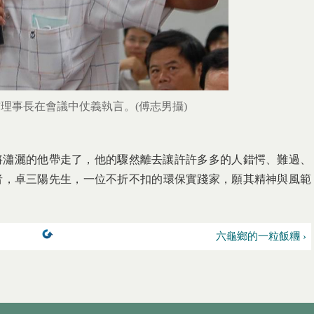
理事長在會議中仗義執言。(傅志男攝)
匆地將瀟灑的他帶走了，他的驟然離去讓許許多多的人錯愕、難過、
者，卓三陽先生，一位不折不扣的環保實踐家，願其精神與風範
六龜鄉的一粒飯糰 ›