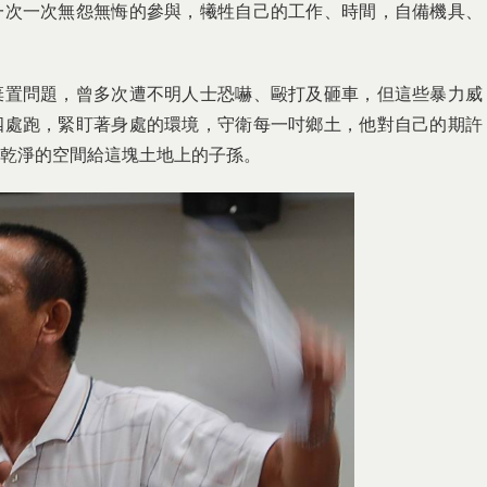
一次一次無怨無悔的參與，犧牲自己的工作、時間，自備機具、
棄置問題，曾多次遭不明人士恐嚇、毆打及砸車，但這些暴力威
四處跑，緊盯著身處的環境，守衛每一吋鄉土，他對自己的期許
乾淨的空間給這塊土地上的子孫。