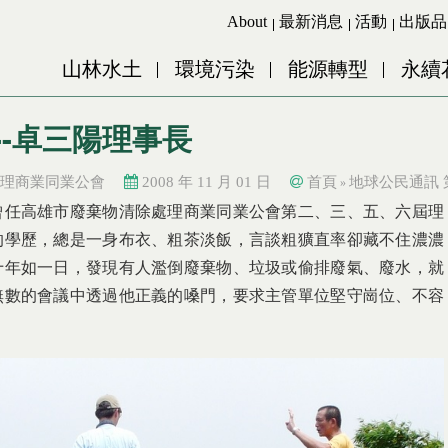
Jump to Main content
Jump to Navigation
About
最新消息
活動
出版品
山林水土
環境污染
能源轉型
永續
--卓三陽理事長
理商業同業公會
2008 年 11 月 01 日
首頁
地球公民通訊 
»
曾任高雄市廢棄物清除處理商業同業公會第二、三、五、六屆理
的學歷，總是一身布衣、粗茶淡飯，言談粗獷直率卻藏不住濃濃
十年如一日，發現有人濫倒廢棄物、垃圾或偷排廢氣、廢水，就
無數的會議中透過他正義的嗓門，要求主管單位堅守崗位、不容