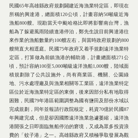
民國65年高雄縣政府規劃闢建近海漁業特定區，即現在
所稱的興達港，總面積120公頃，計畫容納50噸級近海
漁船800艘。現勘當天中颱哈格比即將影響南台灣，漁
船為了躲避風雨陸續進港停泊，鄭先生說目前興達港往
來作業的漁船數量約100艘左右，與當時政府規劃的800
艘簡直大相逕庭。民國75年政府又着手規劃遠洋漁業特
定區，打算做為前鎮漁港的輔助港，計畫總面積271公
頃，預計容納100至5,000噸級遠洋漁船1,000艘，陸域面
積規劃除了公共設施外，尚有商業區、機關、公園綠
地、污水處理廠及與漁業相關等工業區，遠洋漁業特定
區位於近海漁業特定區的東側，後來因部分私有地取得
困難，民國79年港區範圍調整為國有鹽田及部份水域以
完成規劃，同年並報請行政院核定，耗資70億於民國87
年興建完成，但是卻因國際遠洋漁業急遽萎縮，遠洋漁
港開張之日即面臨無船停泊的窘境，又成為眾多投資浪
費的「蚊子港」之一。高雄縣政府又積極爭取發展為觀