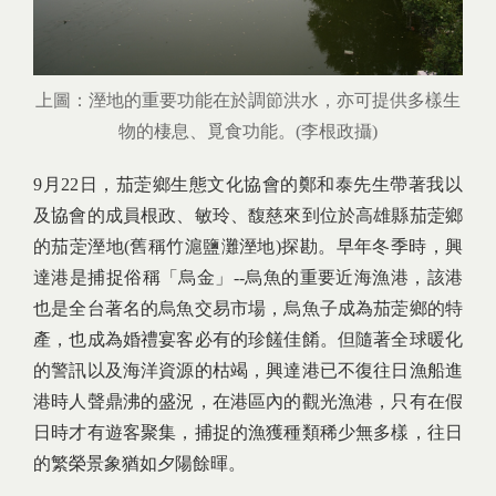
上圖：溼地的重要功能在於調節洪水，亦可提供多樣生
物的棲息、覓食功能。(李根政攝)
9月22日，茄萣鄉生態文化協會的鄭和泰先生帶著我以
及協會的成員根政、敏玲、馥慈來到位於高雄縣茄萣鄉
的茄萣溼地(舊稱竹滬鹽灘溼地)探勘。早年冬季時，興
達港是捕捉俗稱「烏金」--烏魚的重要近海漁港，該港
也是全台著名的烏魚交易市場，烏魚子成為茄萣鄉的特
產，也成為婚禮宴客必有的珍饈佳餚。但隨著全球暖化
的警訊以及海洋資源的枯竭，興達港已不復往日漁船進
港時人聲鼎沸的盛況，在港區內的觀光漁港，只有在假
日時才有遊客聚集，捕捉的漁獲種類稀少無多樣，往日
的繁榮景象猶如夕陽餘暉。