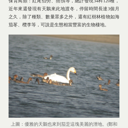
保育鳥類：紅尾伯勞、燕鴴等，總計發現34科120種，
近年來還發現有天鵝來此地渡冬，停留時間長達3個月
之久，除了種類、數量眾多之外，還有紅樹林植物如海
茄苳、欖李等，可說是生態相當豐富的生物棲地。
上圖：優雅的天鵝也來到茄萣這塊美麗的溼地。(鄭和