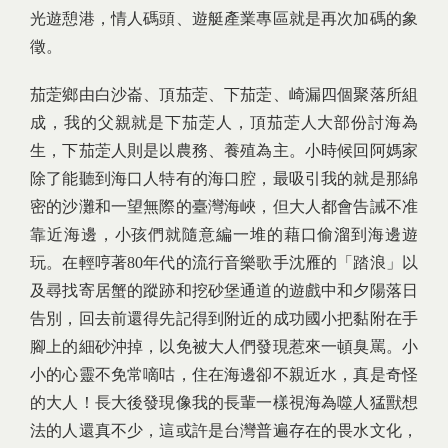
光遊憩港，情人碼頭、遊艇產業專區就是再次加碼的象
徵。
茄萣鄉由白沙崙、頂茄萣、下茄萣、崎漏四個聚落所組
成，我的父親就是下茄萣人，頂茄萣人大部份討海為
生，下茄萣人則是以農務、養殖為主。小時候回阿媽家
除了能聽到海口人特有的海口腔，最吸引我的就是那綿
密的沙灘和一望無際的臺灣海峽，但大人都會告誡不准
靠近海邊，小孩們就隨意編一堆的藉口偷溜到海邊遊
玩。在輕哼著80年代的流行音樂歌手沈雁的「踏浪」以
及尋找寄居蟹的蹤跡和挖砂堡通道的遊戲中和夕陽落日
告別，回去前還得先記得到附近的成功國小把黏附在手
腳上的細砂沖掉，以免被大人們發現惹來一頓臭罵。小
小的心靈不免常嘀咕，住在海邊卻不親近水，真是奇怪
的大人！長大後發現像我的長輩一樣視海為噬人猛獸想
法的人還真不少，這或許是台灣普遍存在的畏水文化，