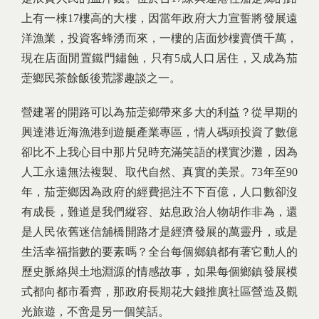
上有一棟17樓高的大樓，因當年政府大力宣誓將發展遠
洋漁業，投資客蜂湧而來，一樓的店面炒樓賣價千萬，
現在店面閒置鐵門鏽蝕，只有5成人口居住，又成為茄
萣鄉民茶餘飯後荒謬趣談之一。
營建署的開路可以為茄萣鄉帶來多大的利益？從早期的
興達港近海漁港到遊艇產業專區，情人碼頭投資了數億
卻比不上我心目中那片兒時充滿笑語的樸實沙灘，因為
人工永遠無法複製、取代自然、真實的美景。73年至90
年，茄萣鄉因為政府的經費挹注不下百億，人口數卻沒
有成長，難道是我們縱容、姑息政治人物胡作非為，還
是人民依舊迷信舖橋開路才是經濟發展的萬靈丹，或是
生活幸福指數的要素嗎？全台每個鄉鎮都有著它動人的
歷史脈絡與土地淵源的情感故事，如果每個鄉鎮發展模
式都向都市看齊，那政府長期花大錢推廣社區營造及觀
光旅遊，不啻是另一個笑話。