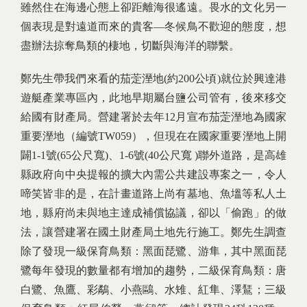
雖然住在海邊心態上卻距離海很遙遠。畏水的文化另一
個表現是對遠道而來的貴客—冬候鳥不歡迎的態度，想
盡辦法掠奪鳥類的棲地，切斷與海洋的聯繫。
鄭先生帶我們來看的茄萣溼地(約200公頃)就位於興達港
遊艇產業專區內，此地早期屬台鹽公司管有，後來移交
給國有財產局。營建署於去年12月宣布茄萣溼地為國家
重要溼地（編號TW059），但現在在國家重要溼地上開
闢1-1號(65公尺寬)、1-6號(40公尺寬 )聯外道路，是高雄
縣政府向中央提報的擴大內需公共建設專案之一，令人
啼笑皆非的是，在計畫道路上尚有墓地、魚塭等私人土
地，縣府尚未與地主達成補償協議，卻以「偷跑」的做
法，讓營建署在國土財產局土地先行施工。鄭先生調查
除了發現一級保育鳥類：黑面琵鷺、游隼，其中黑面琵
鷺每年發現的數量都有增加的趨勢，二級保育鳥類：唐
白鷺、魚鷹、彩鷸、小燕鷗、水雉、紅隼、澤鵟；三級