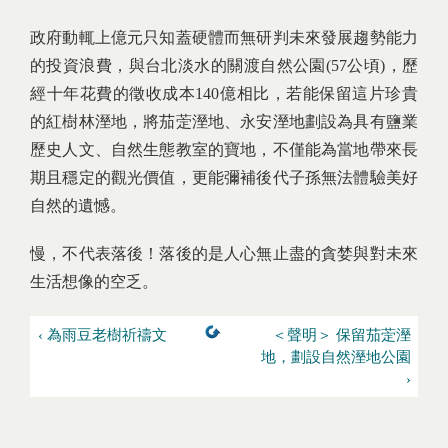
政府動輒上億元只知蓋硬體而無研判未來發展趨勢能力
的投資浪費，與台北淡水的關渡自然公園(57公頃)，歷
經十年花費的徵收成本140億相比，若能保留這片珍貴
的紅樹林溼地，將茄萣溼地、永安溼地劃設為具有鹽業
歷史人文、自然生態教室的寶地，不僅能為當地帶來長
期且穩定的觀光價值，更能彌補後代子孫無法體驗美好
自然的遺憾。
慢，不代表落後！落後的是人心無止盡的貪婪與對未來
生活想像的空乏。
‹ 為雨豆老樹祈禱文
＜聲明＞ 保留茄萣溼
地，劃設自然溼地公園
›