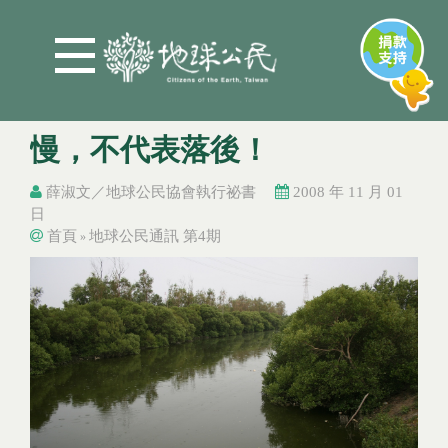
Jump to Main content
Jump to Navigation
慢，不代表落後！
薛淑文／地球公民協會執行祕書
2008 年 11 月 01
日
首頁
地球公民通訊 第4期
»
您在這裡
您在這裡