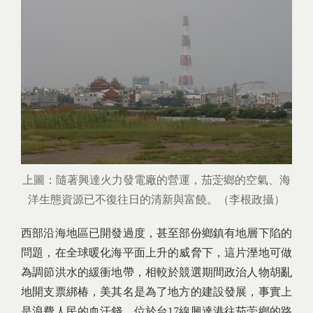
上圖：隨著興達火力發電廠的營運，茄萣鄉的空氣、海
洋生態資源已不復往日的清新與富饒。（李根政攝）
西部沿海地區已開發過度，甚至部份鄉鎮有地層下陷的
問題，在全球暖化海平面上升的威脅下，這片溼地可做
為調節洪水的緩衝地帶，相較於競選期間政治人物胡亂
地開支票綁椿，美其名是為了地方的建設發展，事實上
是浪費人民的血汗錢。位於台17線興達港往茄萣鄉的路