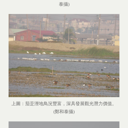
泰攝)
上圖：茄萣溼地鳥況豐富，深具發展觀光潛力價值。
(鄭和泰攝)