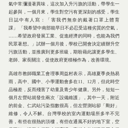
氣中常瀰漫著異味，這次加入升污旗的活動，帶學生一
起參與，一個月來，學生對空污有更深刻的感受，學生
日誌中有人寫：「害我們無奈的戴著口罩上體育
課」 「我希望中南部能早日不必忍受這種劣質的空氣，
……希望政府發展工業、促進經濟的同時，也能為我們
民眾著想。」試辦一個月後，學校已開會決定續辦升空
污旗活動，並推廣到更多班級，期盼藉此讓更多學生、
老師、家長關注，促使政府更積極作為，改善環境。
高雄市教師職業工會理事周益村表示，高雄夏季炎熱易
雨，高中、國中、小學運動會多在11、12月，但此時空
品極差，反而殘害了幼童及青少年健康。另外，短短一
個月左營站就發生兩次「設備維護」，其中一天，附近
的前金、仁武站污染指數很高，但左營測站卻「剛好」
維修，令人不解。台灣學校的室內運動場所多半不完
善，有些在很熱的頂樓，有些在通風不好的地下室，空