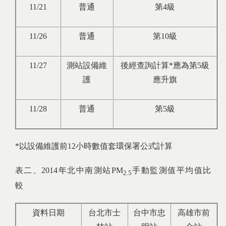
11/21
普通
第4級
11/26
普通
第10級
11/27
測站設備維
後經查詢計算*應為第5級
護
應升旗
11/28
普通
第5級
*以設備維護前12小時數值套環保署公式計算
表二、2014年北中南測站PM
手動監測值平均值比
2.5
較
資料日期
台北市士
台中市忠
高雄市前