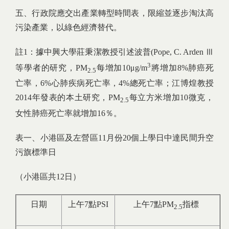
五、行政院應交出產業轉型時間表，限縮並逐步淘汰高
污染產業，以綠色經濟替代。
註1：據中興大學莊秉潔教授引述波普(Pope, C. Arden Ⅲ
3
等學者的研究，PM
每增加10μg/m
將增加8%肺癌死
2.5
亡率，6%心肺疾病死亡率，4%總死亡率；江博煌教授
2014年發表的本土研究，PM
每立方米增加10微克，
2.5
女性肺癌死亡率就增加16％。
表一、小港區及左營區11月份20個上學日中達民間升空
污旗標準日
（小港區共12日）
日期
上午7點PSI
上午7點PM
指標
2.5