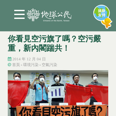
Jump to Main content
Jump to Navigation
你看見空污旗了嗎？空污嚴
重，新內閣踹共！
2014 年 12 月 04 日
首頁
環境污染
空氣污染
»
»
您在這裡
您在這裡