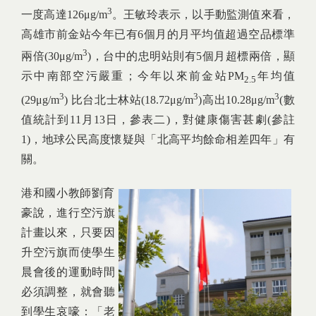
3
一度高達126μg/m
。王敏玲表示，以手動監測值來看，
高雄市前金站今年已有6個月的月平均值超過空品標準
3
兩倍(30μg/m
)，台中的忠明站則有5個月超標兩倍，顯
示中南部空污嚴重；今年以來前金站PM
年均值
2.5
3
3
3
(29μg/m
) 比台北士林站(18.72μg/m
)高出10.28μg/m
(數
值統計到11月13日，參表二)，對健康傷害甚劇(參註
1)，地球公民高度懷疑與「北高平均餘命相差四年」有
關。
港和國小教師劉育
豪說，進行空污旗
計畫以來，只要因
升空污旗而使學生
晨會後的運動時間
必須調整，就會聽
到學生哀嚎：「老