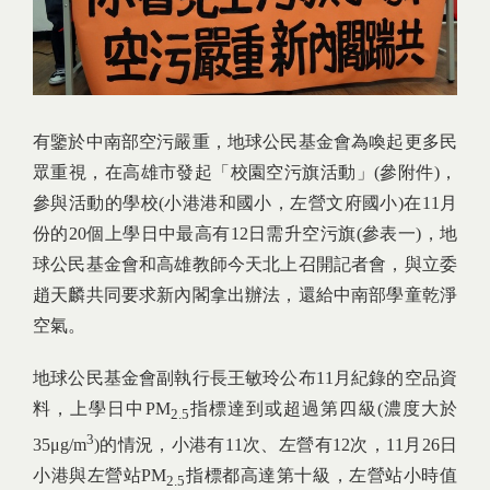
有鑒於中南部空污嚴重，地球公民基金會為喚起更多民
眾重視，在高雄市發起「校園空污旗活動」(參附件)，
參與活動的學校(小港港和國小，左營文府國小)在11月
份的20個上學日中最高有12日需升空污旗(參表一)，地
球公民基金會和高雄教師今天北上召開記者會，與立委
趙天麟共同要求新內閣拿出辦法，還給中南部學童乾淨
空氣。
地球公民基金會副執行長王敏玲公布11月紀錄的空品資
料，上學日中PM
指標達到或超過第四級(濃度大於
2.5
3
35μg/m
)的情況，小港有11次、左營有12次，11月26日
小港與左營站PM
指標都高達第十級，左營站小時值
2.5