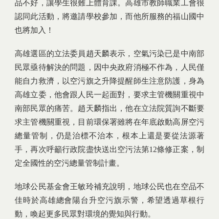
品不好，讓學生很難上體育課。高雄市教師職業工會很
認同此活動，將邀請學校參加，而他所服務的福山國中
也將加入！
高雄選區的立法委員趙天麟表示，空氣污染已是中南部
民眾亟待解決的問題，因中央政府消極不作為，人民僅
能自力救濟，以空污旗之升降提醒師生注意防護，身為
高雄立委，他會跟人民一起面對，要求主管機關重視中
南部民眾的痛苦。趙天麟指出，他在立法院質詢不斷要
求主管機關重視，目前環保署雖將在年底啟動高屏空污
總量管制，仍是治標不治本，根本上還是要從法源著
手，再次呼籲行政院盡快送出空污法第12條修正案，制
定全國性的空污總量管制計畫。
地球公民基金會王敏玲補充說明，地球公民也在空品不
佳時於高雄總會陽台升空污旗示警，希望透過草根行
動，喚起更多民眾對環境的覺知與行動。