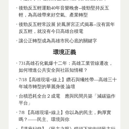
後勁反五輕運動40年音樂晚會--後勁堅持反五
輕，為高雄帶來好空氣、產業轉型
後勁反五輕常設展 於鳳屏宮正式揭幕--沒有當年
反五輕，就沒有今日高雄台積電
讓公正轉型成為高雄市民心底的關鍵字
環境正義
731高雄石化氣爆十二年：高雄工業管線遷改，
如何增進公共安全與社區知情權？
7/18【高雄現場+線上】鑽石與犧牲帶—高雄三十
年城市轉型的華麗身後 論壇
台積恐耗全台２成電 應與民間共築「減碳協作
平台」
7/8 【高雄現場+線上】你以為的民主，夠厚實
嗎？——民主、環境與你
【講座紀錄】《民主之眼》鏡頭下的街頭民主行