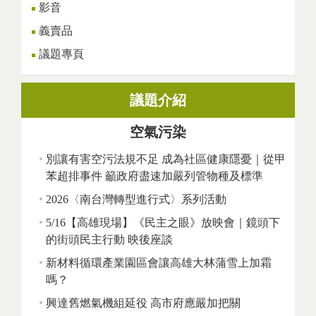
影音
義賣品
議題專頁
議題介紹
空氣污染
別讓有害空污法規不足 成為社區健康隱憂｜從甲
苯超排事件 籲政府盡速加嚴列管物種及標準
2026〈南台灣轉型進行式〉系列活動
5/16【高雄現場】《民主之眼》放映會｜鏡頭下
的街頭民主行動 映後座談
新材料循環產業園區會讓高雄大林蒲雪上加霜
嗎？
興達舊燃氣機組延役 高市府應嚴加把關