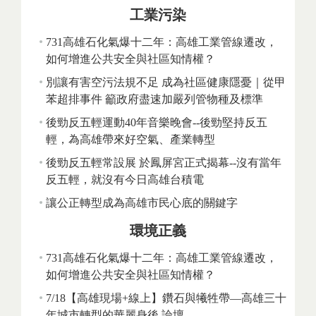
工業污染
731高雄石化氣爆十二年：高雄工業管線遷改，
如何增進公共安全與社區知情權？
別讓有害空污法規不足 成為社區健康隱憂｜從甲
苯超排事件 籲政府盡速加嚴列管物種及標準
後勁反五輕運動40年音樂晚會--後勁堅持反五
輕，為高雄帶來好空氣、產業轉型
後勁反五輕常設展 於鳳屏宮正式揭幕--沒有當年
反五輕，就沒有今日高雄台積電
讓公正轉型成為高雄市民心底的關鍵字
環境正義
731高雄石化氣爆十二年：高雄工業管線遷改，
如何增進公共安全與社區知情權？
7/18【高雄現場+線上】鑽石與犧牲帶—高雄三十
年城市轉型的華麗身後 論壇