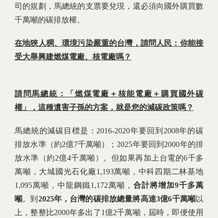
司的規劃，馬總統的支票要兌現，還必須向國外購買數
千萬噸的碳排放權。
在地狹人稠、環境污染嚴重的台灣，請問人民：你能接
受大舉興建燃煤電廠、核電廠嗎？
請問馬總統：「燃煤電廠＋核能電廠＋購買國外碳
權」，這種遺害子孫的方案，就是您的減碳政策嗎？
馬總統的減碳目標是：2016-2020年要回到2008年的碳
排放水準（約2億7千萬噸）；2025年要回到2000年的排
放水準（約2億4千萬噸）。但如果再加上台電的6千多
萬噸，大城國光石化廠1,193萬噸，中科四期二林基地
1,095萬噸，中龍鋼鐵1,172萬噸，
合計將增加
9
千多萬
噸
。到
2025
年，台灣的碳排放總量將高達3
億6
千萬噸
以
上，整整比2000年多出了1億2千萬噸，屆時，即便使用