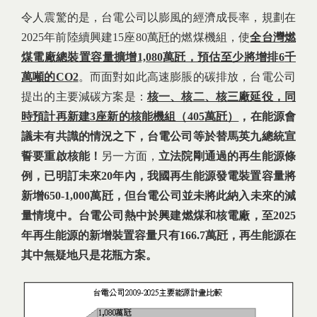
令人震驚的是，台電公司以膨風的經濟成長率，規劃在
2025年前陸續興建15座80萬瓩的燃煤機組，使
全台灣燃
煤電廠總裝置容量擴增
1,080
萬瓩，預估至少將增排6
千
萬噸的CO
2
。而面對如此高速膨脹的碳排放，台電公司
提出的主要減碳方案是：
核一、核二、核三廠延役，同
時預計再新建
3
座新的核能機組（405
萬
瓩）
，在能源會
議未有共識的情況之下，
台電公司等於替馬英九總統宣
誓要重啟核能！
另一方面，
立法院剛通過的
再生能源條
例，已明訂
未來
20
年內，我國再生能源發電裝置容量將
新增
650-1,000
萬瓩，但台電公司並
未將此納入未來的減
量情境中。台電公司熱中於興建燃煤和核電廠，至2025
年再生能源
的新增裝置容量只有
166.7
萬瓩，再生能源在
其中無疑地
只是花瓶方案。