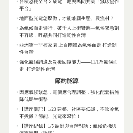
台積恐耗全台２成電 應與民間共築「減碳協作
平台」
地面型光電怎麼做，才能兼顧生態、農漁村？
為氣候而走遊行，破千人上街響應—氣候緊急刻
不容緩，呼籲共同打造韌性台灣
亞洲第一非核家園 上百團體為氣候而走 打造韌
性台灣
強化氣候調適及災後回復能力——11/1為氣候而
走 打造韌性台灣
節約能源
因應氣候緊急，電價應合理調整，強化配套措施
降低民生衝擊
【講座側記】1/23 建築、社區要低碳，不吹冷氣
不煮飯？節能、光電來幫忙！
【講座紀錄】1/5 歐洲與台灣對話：氣候危機與