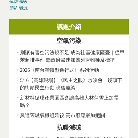
抗暖減碳
節約能源
議題介紹
空氣污染
別讓有害空污法規不足 成為社區健康隱憂｜從甲
苯超排事件 籲政府盡速加嚴列管物種及標準
2026〈南台灣轉型進行式〉系列活動
5/16【高雄現場】《民主之眼》放映會｜鏡頭下
的街頭民主行動 映後座談
新材料循環產業園區會讓高雄大林蒲雪上加霜
嗎？
興達舊燃氣機組延役 高市府應嚴加把關
抗暖減碳