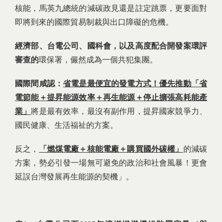
核能，馬英九總統的減碳政見還是註定跳票，更要面對
即將到來的國際貿易制裁與出口障礙的危機。
經濟部、台電公司、國科會，以及高度配合開發案環評
審查的
環保署，儼然成為一個共犯集團。
國際間咸認：
省電是最便宜的發電方式！優先推動「省
電節能＋提昇能源效率＋再生能源＋停止擴張高耗能產
業」
將是最有效率，最沒有副作用，提昇國家競爭力、
國民健康、生活福祉的方案。
反之，
「燃煤電廠＋核能電廠＋購買國外碳權」
的減碳
方案，勢必引發一場無可避免的政治和社會風暴！更會
延誤台灣發展再生能源的契機」。