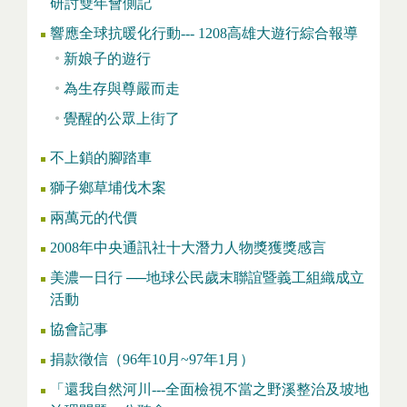
研討雙年會側記
響應全球抗暖化行動--- 1208高雄大遊行綜合報導
新娘子的遊行
為生存與尊嚴而走
覺醒的公眾上街了
不上鎖的腳踏車
獅子鄉草埔伐木案
兩萬元的代價
2008年中央通訊社十大潛力人物獎獲獎感言
美濃一日行 ──地球公民歲末聯誼暨義工組織成立
活動
協會記事
捐款徵信（96年10月~97年1月）
「還我自然河川---全面檢視不當之野溪整治及坡地