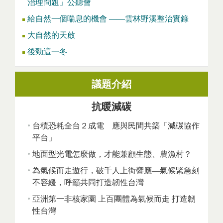
治理問題」公聽會
給自然一個喘息的機會 ——雲林野溪整治實錄
大自然的天啟
後勁這一冬
議題介紹
抗暖減碳
台積恐耗全台２成電 應與民間共築「減碳協作
平台」
地面型光電怎麼做，才能兼顧生態、農漁村？
為氣候而走遊行，破千人上街響應—氣候緊急刻
不容緩，呼籲共同打造韌性台灣
亞洲第一非核家園 上百團體為氣候而走 打造韌
性台灣