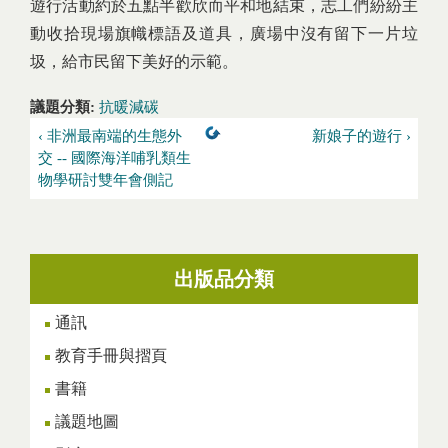
遊行活動約於五點半歡欣而平和地結束，志工們紛紛主
動收拾現場旗幟標語及道具，廣場中沒有留下一片垃
圾，給市民留下美好的示範。
議題分類:
抗暖減碳
‹ 非洲最南端的生態外
新娘子的遊行 ›
交 -- 國際海洋哺乳類生
物學研討雙年會側記
出版品分類
通訊
教育手冊與摺頁
書籍
議題地圖