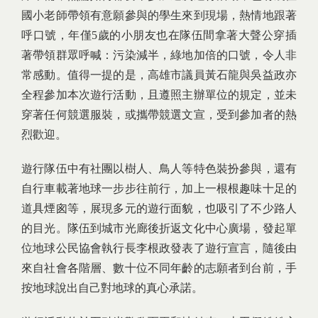
國小老師帶領有意願參與的學生來到現場，熱情地跟著
呼口號，年僅5歲的小朋友也在隊伍間拿著大聲公穿插
著帶領群眾呼喊：污染減半，綠地加倍的口號，令人非
常感動。值得一提的是，高雄市議員黃石龍與吳益政亦
全程參加本次遊行活動，且遵照主辦單位的規定，並未
穿著任何競選服裝，或攜帶競選文宣，受到參加者的熱
烈歡迎。
遊行隊伍中有社團以樹人、鳥人等特色裝扮參與，還有
自行車載著地球一步步往前行，加上一根根趣味十足的
道具煙囪等，展現多元的遊行面貌，也吸引了不少路人
的目光。隊伍到城市光廊後折返文化中心廣場，發起單
位地球公民協會執行長李根政發表了遊行宣言，隨後由
來自社會各階層、數十位不同年齡的志願者到台前，手
按地球說出自己對地球的真心承諾。