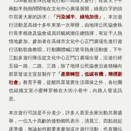
「1208響應全球抗暖化行動---高雄大遊行」在當天下午
兩點半熱熱鬧鬧地在文化中心廣場展開，綠底白字的頭
巾寫著大家的訴求：
「污染減半、綠地加倍」
。本次遊
行活動是高雄十多年來第一次舉辦，由地球公民協會執
行長李根政及協會成員邱毓斌擔任總指揮，有近千人熱
情地參加。參加者在高雄市文化中心正門廣場先進行遊
行活動歌曲教唱，行動團體喊口號等熱身活動後，下午
三點多遊行隊伍從文化中心正門口廣場出發，沿途行經
五福一路、二路、三路，除了地球公民協會沿途積極向
群眾發送文宣並製作了
「產業轉型，低碳有機，簡樸新
社會」
教育手冊，提醒民眾落實生活環保之外，各社團
也組織文宣小蜜蜂穿梭在大街小巷中，向路人發送訊
息。
本次遊行可說是不分老少，許多人甚至全家出動共襄盛
舉，一位九十高齡的後勁鄉民表示，清晨三、四點就起
床準備，無論如何都要來參加這次遊行活動，也有幾位