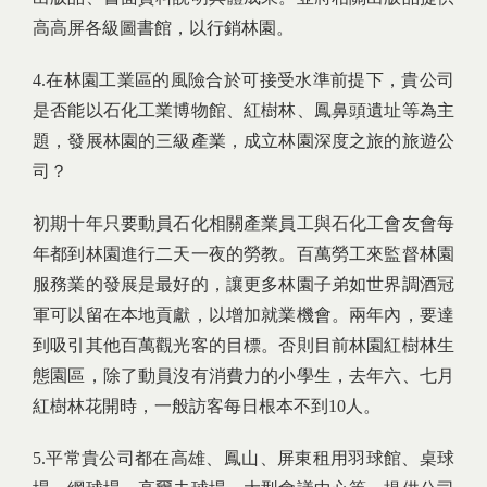
高高屏各級圖書館，以行銷林園。
4.在林園工業區的風險合於可接受水準前提下，貴公司
是否能以石化工業博物館、紅樹林、鳳鼻頭遺址等為主
題，發展林園的三級產業，成立林園深度之旅的旅遊公
司？
初期十年只要動員石化相關產業員工與石化工會友會每
年都到林園進行二天一夜的勞教。百萬勞工來監督林園
服務業的發展是最好的，讓更多林園子弟如世界調酒冠
軍可以留在本地貢獻，以增加就業機會。兩年內，要達
到吸引其他百萬觀光客的目標。否則目前林園紅樹林生
態園區，除了動員沒有消費力的小學生，去年六、七月
紅樹林花開時，一般訪客每日根本不到10人。
5.平常貴公司都在高雄、鳳山、屏東租用羽球館、桌球