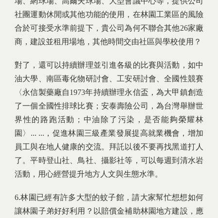
場、網球場、高爾夫球場、大型會議中心等，提供公司
社團運動休閒或其他功能的使用，在林園工業區的風險
合於可接受水準前提下，貴公司為何不聯合其他26家廠
商，建設並租用場地，其他時間交由社區與學校使用？
對了，還可以持續辦理並引進各級的比賽與活動，如中
油大學、南區毒化物研討會、工安研討會、全國性競賽
〈永信製藥廠自1973年持續辦理永信盃，為大甲鎮創造
了一個全國性排球比賽；安泰壽險公司，為台灣舉辦世
界性的路跑活動；中油除了污染，是否能夠榮耀林
園〉... ...，促進林園三級產業發展提高就業機會，增加
員工與在地人健康的交流。拜託以後不要再找黑道打人
了。平時登山社、鳥社、攝影社等，可以每週到清水岩
活動，用心經營提升地方人文與生態水準。
6.林園已經有許多大型的蚊子館，請大家幫忙想想如何
讓林園子弟好好利用？以賠償金補助林園地方建設，應