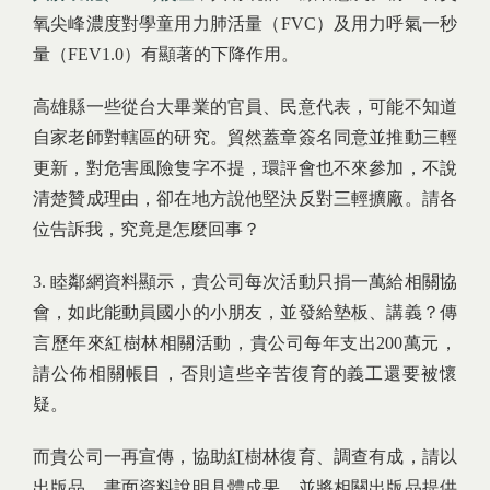
氧尖峰濃度對學童用力肺活量（FVC）及用力呼氣一秒
量（FEV1.0）有顯著的下降作用。
高雄縣一些從台大畢業的官員、民意代表，可能不知道
自家老師對轄區的研究。貿然蓋章簽名同意並推動三輕
更新，對危害風險隻字不提，環評會也不來參加，不說
清楚贊成理由，卻在地方說他堅決反對三輕擴廠。請各
位告訴我，究竟是怎麼回事？
3. 睦鄰網資料顯示，貴公司每次活動只捐一萬給相關協
會，如此能動員國小的小朋友，並發給墊板、講義？傳
言歷年來紅樹林相關活動，貴公司每年支出200萬元，
請公佈相關帳目，否則這些辛苦復育的義工還要被懷
疑。
而貴公司一再宣傳，協助紅樹林復育、調查有成，請以
出版品、書面資料說明具體成果。並將相關出版品提供