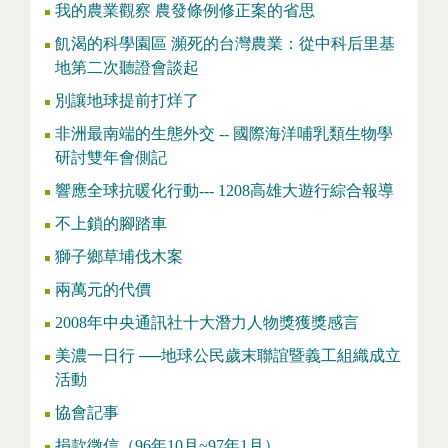
我的農業觀察 農發條例修正案的省思
飢渴的科學園區 瀕死的台灣農業：從中科后里基
地第二次聽證會談起
別讓地球提前打烊了
非洲最南端的生態外交 -- 國際海洋哺乳類生物學
研討雙年會側記
響應全球抗暖化行動--- 1208高雄大遊行綜合報導
不上鎖的腳踏車
獅子鄉草埔伐木案
兩萬元的代價
2008年中央通訊社十大潛力人物獎獲獎感言
美濃一日行 ──地球公民歲末聯誼暨義工組織成立
活動
協會記事
捐款徵信（96年10月~97年1月）