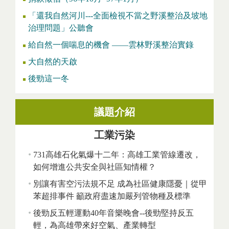
「還我自然河川---全面檢視不當之野溪整治及坡地
治理問題」公聽會
給自然一個喘息的機會 ——雲林野溪整治實錄
大自然的天啟
後勁這一冬
議題介紹
工業污染
731高雄石化氣爆十二年：高雄工業管線遷改，
如何增進公共安全與社區知情權？
別讓有害空污法規不足 成為社區健康隱憂｜從甲
苯超排事件 籲政府盡速加嚴列管物種及標準
後勁反五輕運動40年音樂晚會--後勁堅持反五
輕，為高雄帶來好空氣、產業轉型