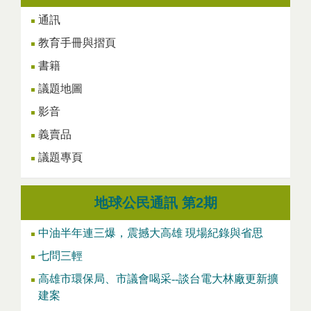
通訊
教育手冊與摺頁
書籍
議題地圖
影音
義賣品
議題專頁
地球公民通訊 第2期
中油半年連三爆，震撼大高雄 現場紀錄與省思
七問三輕
高雄市環保局、市議會喝采--談台電大林廠更新擴
建案