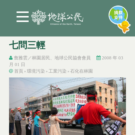
Jump to Main content
Jump to Navigation
七問三輕
詹雅雲／林園居民、地球公民協會會員
2008 年 03
月 01 日
首頁
環境污染
工業污染
石化在林園
»
»
»
您在這裡
您在這裡