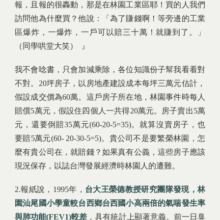
報，且報的很轟動，那是在林園工業區耶！買的人我們
訪問他為什麼買？他說：「為了賺錢啊！等旁邊的工業
區爆炸，一爆炸，一戶可以賠三十萬！就賺到了。」
（同學哄堂大笑） 』
我不會唸書，只會加減乘除，各位知識份子幫我看看對
不對。20坪房子，以房地產建設成本每坪三萬元估計，
假設成交價為60萬。這戶房子所在地，林園事件時每人
賠償5萬元，假設住四個人一共得20萬元。房子賣出5萬
元，還要倒賠35萬元(60-20-5=35)。就算沒賣房子，也
要賠5萬元(60- 20-30-5=5)。貴公司不是要繁榮林園，怎
麼有貴公司在，就賠錢？如果真有公義，這些房子應該
現況保存，以誌台灣發展經濟時林園人的遭難。
2.報紙說，1995年，
台大王榮德教授研究團隊發現，林
園汕尾國小學童較台西鄉台西國小高兩倍的氣喘發生率
與肺功能(FEV1)較差
，具有統計上顯著意義。前一日臭