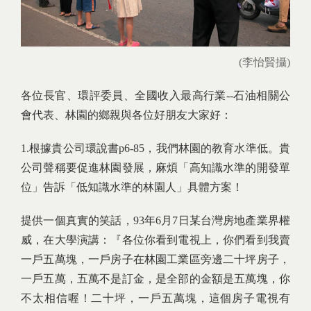
(李怡賢攝)
各位長官、環評委員、全國收入最高行業--石油相關公
會代表、林園的鄉親與各位好朋友大家好：
1.根據貴公司環說書p6-85，我們林園的教育水準低。貴
公司聲稱要促進林園發展，麻煩「高知識水準的開發單
位」告訴「低知識水準的林園人」具體方案！
提供一個真實的笑話，93年6月7日某台灣房地產業界權
威，在大學演講：『各位你看到電視上，你們看到我賣
一戶五萬塊，一戶房子在林園工業區旁邊二十坪房子，
一戶五萬，五萬不是訂金，是全部的金額是五萬塊，你
不太相信喔！二十坪，一戶五萬塊，這個房子電視有