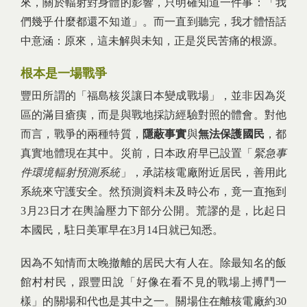
來，關於輻射對身體的影響，只明確知道一件事：「我
們幾乎什麼都還不知道」。而一直到聽完，我才體悟話
中意涵：原來，這未解與未知，正是災民苦痛的根源。
根本是一場戰爭
豐田所謂的「福島核災讓日本變成戰場」，並非因為災
區的滿目瘡痍，而是與戰地採訪經驗對照的體會。對他
而言，戰爭的兩種特質，
隱蔽事實
與
無法保護國民
，都
真實地體現在其中。災前，日本政府早已設置「
緊急事
件環境輻射預測系統
」，承諾核電廠附近居民，善用此
系統來守護安全。然預測資料未及時公布，竟一直拖到
3月23日才在輿論壓力下部分公開。荒謬的是，比起日
本國民，駐日美軍早在3月14日就已知悉。
因為不知情而太晚撤離的居民大有人在。除最知名的飯
館村村民，跟豐田說「好像在看不見的戰場上搏鬥一
樣」的關場和代也是其中之一。關場住在離核電廠約30