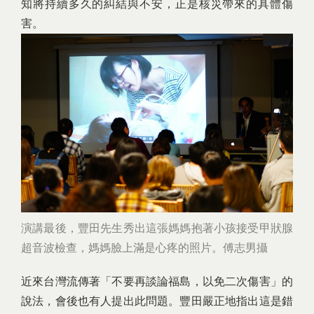
知將持續多久的糾結與不安，正是核災帶來的具體傷
害。
演講最後，豐田先生秀出這張媽媽抱著小孩接受甲狀腺
超音波檢查，媽媽臉上滿是心疼的照片。傅志男攝
近來台灣流傳著「不要再談論福島，以免二次傷害」的
說法，會後也有人提出此問題。豐田嚴正地指出這是錯