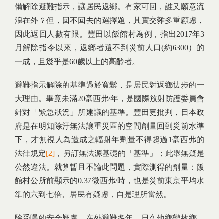
備解除避難指示，讓居民返鄉。有家可回，誰又願意流
浪在外？但，回不回去的選擇題，其實交雜多重顧慮，
因此返回人數有限。豐田以飯館村為例，指出2017年3
月解除指令以來，返鄉者還不到災前人口(約6300）的
一成，且幾乎是60歲以上的高齡者。
避難指示解除的基準過於寬鬆，是居民對返鄉怯步的一
大理由。畢竟未滿20毫西弗/年，是國際放射防護委員會
針對「緊急狀況」所建議的基準。豐田更批判，日本政
府是在明知除汙無法讓重災區的空間劑量回到災前水準
下，才無視人為造成之輻射年劑量不得超過1毫西弗的
法律規定
[2]
，另訂無法源基礎的「基準」；此舉無疑是
公然違法。就算暫且不論此問題，實際測得的劑量：飯
館村公所前顯示的0.37微西弗/時，也是災前東京平均水
準的六到七倍。居民有疑慮，自是理所當然。
除受曝的安全疑慮，在外避難多年，日久他鄉變故鄉，