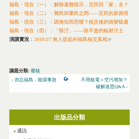
福島・現在（一）：解除避難指示，災民回「家」去？
福島・現在（二）：難民與棄民之間——災民的新困境
福島・現在（三）：因無知而恐懼？核災後的病變疑慮
福島・現在（四）：「除汙」——除不盡的輻射汙土
演講實況
：
2018/3/7 無人提起的福島核災真相
(link is
external)
議題分類:
廢核
‹ 勿忘福島，能源事急
不用核電＝空污增加？
破解迷思Q&A ›
出版品分類
通訊