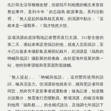
生計與生活等種種改變，但卻找不到相應的概念來形容
整起事件。直到今年「勿忘福島 能源事急」系列活動
裡，「無人提起的福島核災真相」的演講中點出：「這
根本是一場戰爭」！我才恍然大悟。
這場演講由資深戰地記者豐田直巳主講。311發生後的
第二天，甫結束車諾堡採訪的他，就進入災區採訪，至
今已出版多本攝影集及兩部紀錄片。此演講是《福島的
吶喊與低語》攝影展的前奏曲，由於是海外巡展的第一
站，他特別希望能和受眾面對面接觸。
「無人提起」、「吶喊與低語」，這些豐田使用的語
詞，極具渲染力。但演講前他就表示，雖與受訪者同喜
同悲，然終究不是當事者或運動者；做為記者，知道幾
分說幾分，無需進行恐懼動員。整場演講，的確沒有聽
到他用「福島都….」的全稱式說法，且強調七年採訪下