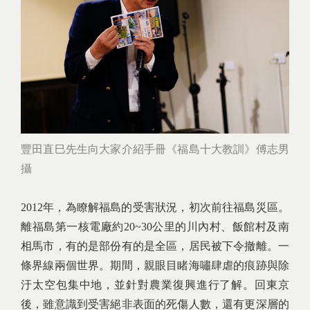
豐田直巳先生向大家介紹手冊《福島十大教訓》傅志男
攝
2012年，為瞭解福島的受害狀況，初次前往福島災區。
離福島第一核電廠約20~30公里的川內村、飯館村及南
相馬市，有的是部份有的是全區，居民被下令撤離。一
條界線兩個世界。期間，親眼目睹海嘯肆虐的痕跡與除
汙太空包集中地，並針對農業復興進行了解。回東京
後，雖意識到受害絕非表面的死傷人數，還有更深層的