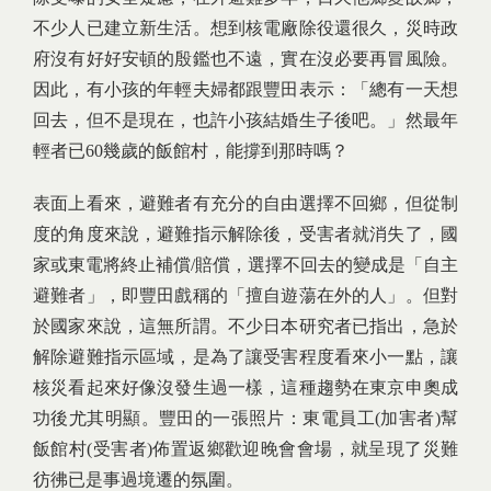
不少人已建立新生活。想到核電廠除役還很久，災時政
府沒有好好安頓的殷鑑也不遠，實在沒必要再冒風險。
因此，有小孩的年輕夫婦都跟豐田表示：「總有一天想
回去，但不是現在，也許小孩結婚生子後吧。」然最年
輕者已60幾歲的飯館村，能撐到那時嗎？
表面上看來，避難者有充分的自由選擇不回鄉，但從制
度的角度來說，避難指示解除後，受害者就消失了，國
家或東電將終止補償/賠償，選擇不回去的變成是「自主
避難者」，即豐田戲稱的「擅自遊蕩在外的人」。但對
於國家來說，這無所謂。不少日本研究者已指出，急於
解除避難指示區域，是為了讓受害程度看來小一點，讓
核災看起來好像沒發生過一樣，這種趨勢在東京申奧成
功後尤其明顯。豐田的一張照片：東電員工(加害者)幫
飯館村(受害者)佈置返鄉歡迎晚會會場，就呈現了災難
彷彿已是事過境遷的氛圍。