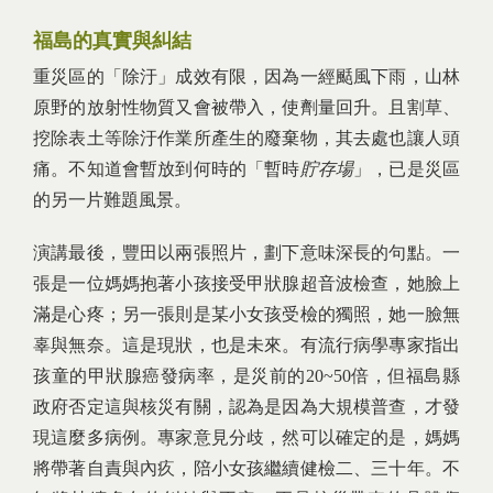
福島的真實與糾結
重災區的「除汙」成效有限，因為一經颳風下雨，山林
原野的放射性物質又會被帶入，使劑量回升。且割草、
挖除表土等除汙作業所產生的廢棄物，其去處也讓人頭
痛。不知道會暫放到何時的「暫時
貯存場
」，已是災區
的另一片難題風景。
演講最後，豐田以兩張照片，劃下意味深長的句點。一
張是一位媽媽抱著小孩接受甲狀腺超音波檢查，她臉上
滿是心疼；另一張則是某小女孩受檢的獨照，她一臉無
辜與無奈。這是現狀，也是未來。有流行病學專家指出
孩童的甲狀腺癌發病率，是災前的20~50倍，但福島縣
政府否定這與核災有關，認為是因為大規模普查，才發
現這麼多病例。專家意見分歧，然可以確定的是，媽媽
將帶著自責與內疚，陪小女孩繼續健檢二、三十年。不