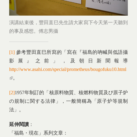
演講結束後，豐田直巳先生請大家寫下今天第一天聽到
的事及感想。傅志男攝
[1]
參考豐田直巳所寫的「寫在『福島的吶喊與低語攝
影展』之前」，及朝日新聞報導
http://www.asahi.com/special/prometheus/bougofuku10.html
(link is external)
。
[2]
1957年制訂的「核原料物質、核燃料物質及び原子炉
の規制に関する法律」，一般簡稱為「原子炉等規制
法」。
延伸閱讀
：
「福島・現在」系列文章：