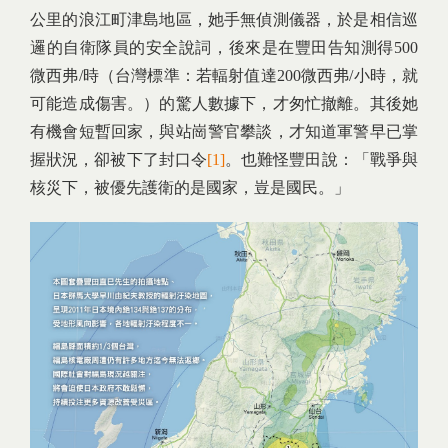
公里的浪江町津島地區，她手無偵測儀器，於是相信巡
邏的自衛隊員的安全說詞，後來是在豐田告知測得500
微西弗/時（台灣標準：若輻射值達200微西弗/小時，就
可能造成傷害。）的驚人數據下，才匆忙撤離。其後她
有機會短暫回家，與站崗警官攀談，才知道軍警早已掌
握狀況，卻被下了封口令
[1]
。也難怪豐田說：「戰爭與
核災下，被優先護衛的是國家，豈是國民。」