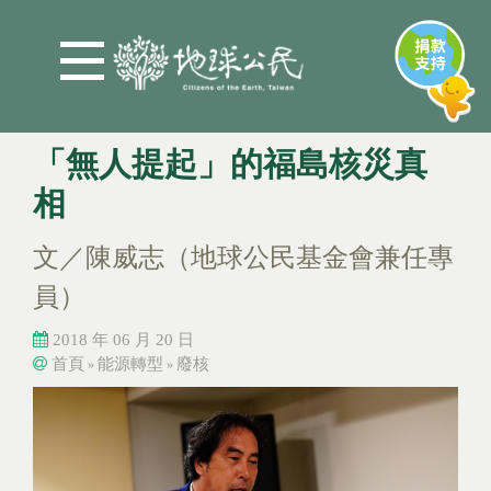
Jump to Main content
Jump to Navigation
「無人提起」的福島核災真
相
文／陳威志（地球公民基金會兼任專
員）
2018 年 06 月 20 日
首頁
能源轉型
廢核
»
»
您在這裡
您在這裡