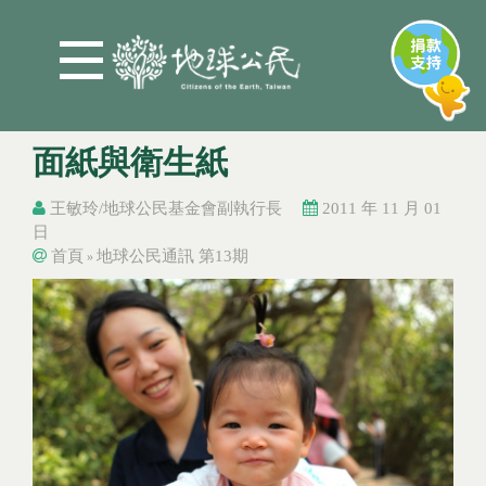
Jump to Main content
Jump to Navigation
面紙與衛生紙
王敏玲/地球公民基金會副執行長
2011 年 11 月 01
日
首頁
地球公民通訊 第13期
»
您在這裡
您在這裡