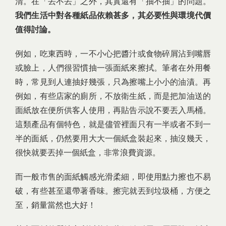
清。在「丟不丟」之外，其實還有「抽不抽」的問題。
我們生活中對各種紙品依賴甚多，其必要性與環境代價
值得討論。
例如，吃東西時，一不小心把醬汁或食物碎屑沾到嘴唇
或臉上，人們很習慣抽一張面紙來擦拭。筆者在外用餐
時，常見到人連抽好幾張，只為擦嘴上小小的油漬。再
例如，有些店家的廁所，不放衛生紙，而是把加油送的
面紙放在便所供客人使用，再貼告示說不要丟入馬桶。
這類產品有個特色，就是儘管裡面只有一半或者不到一
半的面紙，仍然要用大大一個紙盒裝起來，抽沒幾天，
很快就要丟掉一個紙盒，非常浪費資源。
而一般市售的面紙觸感光滑柔細，即使用點力擦也不易
破，有些甚至還帶著香味。擦完就丟到垃圾桶，方便之
至，銷量當然也大好！