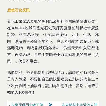
想想石化災民
石化工業帶給環境的災難以及對社區居民的健康影響，
在今年422地球日國光石化環評案落幕前引起社會廣泛
討論。但落幕之後，住在高雄後勁、大社、仁武、林
園，以及雲林麥寮等地的人，痛苦的指數可曾稍減？載
滿毒化物，印有骷髏頭的槽車，仍然天天出入這些地
方；夜深人靜，住在工業區旁不時聞到惡臭的居民（災
民），仍苦不堪言。
我們便利、舒適地使用這些紙品時，請想想小時候是不
是有人教過：不要把自己的快樂建築在別人的痛苦上？
下次要擦嘴上油漬時，請用再生衛生紙，當然，給帶手
帕的人100個讚！
‹ 永懷環運鬥士鐘丁茂
在東部努力生活的人們