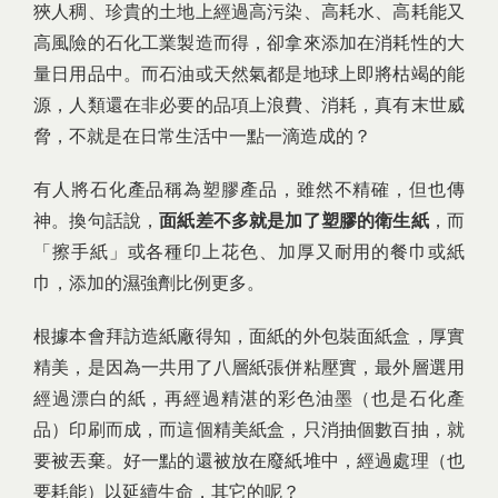
狹人稠、珍貴的土地上經過高污染、高耗水、高耗能又
高風險的石化工業製造而得，卻拿來添加在消耗性的大
量日用品中。而石油或天然氣都是地球上即將枯竭的能
源，人類還在非必要的品項上浪費、消耗，真有末世威
脅，不就是在日常生活中一點一滴造成的？
有人將石化產品稱為塑膠產品，雖然不精確，但也傳
神。換句話說，
面紙差不多就是加了塑膠的衛生紙
，而
「擦手紙」或各種印上花色、加厚又耐用的餐巾或紙
巾，添加的濕強劑比例更多。
根據本會拜訪造紙廠得知，面紙的外包裝面紙盒，厚實
精美，是因為一共用了八層紙張併粘壓實，最外層選用
經過漂白的紙，再經過精湛的彩色油墨（也是石化產
品）印刷而成，而這個精美紙盒，只消抽個數百抽，就
要被丟棄。好一點的還被放在廢紙堆中，經過處理（也
要耗能）以延續生命，其它的呢？