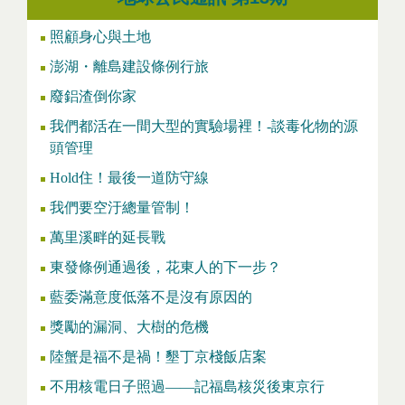
照顧身心與土地
澎湖・離島建設條例行旅
廢鋁渣倒你家
我們都活在一間大型的實驗場裡！-談毒化物的源
頭管理
Hold住！最後一道防守線
我們要空汙總量管制！
萬里溪畔的延長戰
東發條例通過後，花東人的下一步？
藍委滿意度低落不是沒有原因的
獎勵的漏洞、大樹的危機
陸蟹是福不是禍！墾丁京棧飯店案
不用核電日子照過——記福島核災後東京行