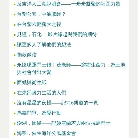
反吉洋人工湖說明會——一步步凝聚的社區力量
台塑公安，中油取經？
在台塑六輕獨大之後
見證，石化！ 影片緣起與我們的期待
讓更多人了解他們的想法
捐款徵信
永懷環運鬥士鐘丁茂老師——窮盡生命力，為土地
與社會付出大愛
面紙與衛生紙
在東部努力生活的人們
沒有星星的夜裡——記716凱道的一頁
為義鬥爭、為愛行動
澎湖．因緣——記妙雲蘭若與兩位抗癌鬥士
海寧．催生海洋公民基金會