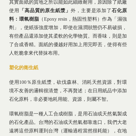
其實面紙的質地之所以能如此細緻耐用，原因除了紙廠
使用
「高品質的原生紙漿」
外，主要是添加了
石化原
料：環氧樹脂
（Epoxy resin，熱固性塑料）作為「濕強
劑」，使紙張強度增加，即使在濕潤狀態仍不易破損，
有些產品還添加使其柔軟的化學物質。而香味，則是加
了合成香精。面紙的優越好用加上用完即丟，使得有些
人乾脆拿來代替抹布用。
塑化的衛生紙
使用100％原生紙漿，砍伐森林、消耗天然資源，對環
境不友善的邏輯很清楚，不再贅述；在日用紙品中添加
石化原料，非必要地耗用能、資源，則屬不智。
環氧樹脂是一種人工合成樹脂，是用石油或天然氣製成
的石化產品。台灣的石油或天然氣都靠進口，我們大老
遠將這些原料運到台灣（運輸過程當然很耗能），在地