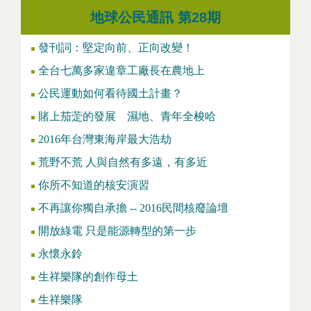
地球公民通訊 第28期
發刊詞：堅定向前、正向改變！
全台七萬多家違章工廠長在農地上
公民運動如何看待國土計畫？
賭上茄萣的發展 濕地、青年全梭哈
2016年台灣東海岸最大浩劫
荒野不荒 人與自然有多遠，有多近
你所不知道的核安演習
不再讓你獨自承擔 -- 2016民間核廢論壇
開放綠電 只是能源轉型的第一步
永懷永鈴
生祥樂隊的創作母土
生祥樂隊