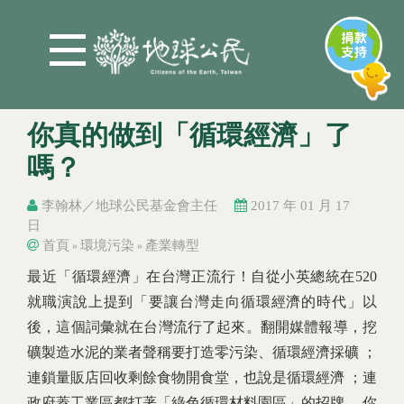
Jump to Main content
Jump to Navigation
你真的做到「循環經濟」了
嗎？
李翰林／地球公民基金會主任
2017 年 01 月 17
日
首頁
環境污染
產業轉型
»
»
您在這裡
您在這裡
最近「循環經濟」在台灣正流行！自從小英總統在520
就職演說上提到「要讓台灣走向循環經濟的時代」以
後，這個詞彙就在台灣流行了起來。翻開媒體報導，挖
礦製造水泥的業者聲稱要打造零污染、循環經濟採礦 ；
連鎖量販店回收剩餘食物開食堂，也說是循環經濟 ；連
政府蓋工業區都打著「綠色循環材料園區」的招牌 。你