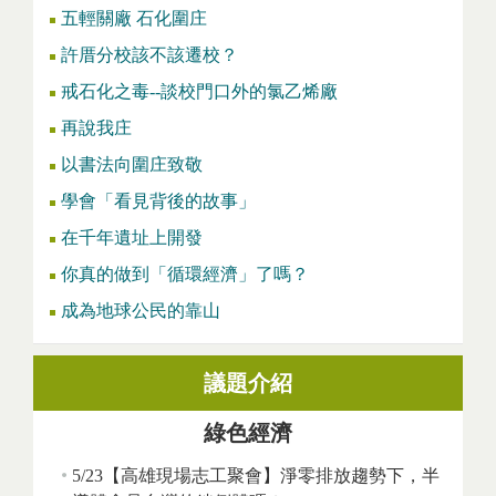
五輕關廠 石化圍庄
許厝分校該不該遷校？
戒石化之毒--談校門口外的氯乙烯廠
再說我庄
以書法向圍庄致敬
學會「看見背後的故事」
在千年遺址上開發
你真的做到「循環經濟」了嗎？
成為地球公民的靠山
議題介紹
綠色經濟
5/23【高雄現場志工聚會】淨零排放趨勢下，半