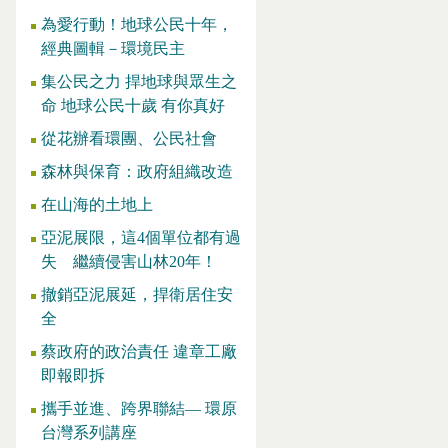
為愛行動！地球公民十年，
經典圖輯－環境民主
集公民之力 捍地球與眾生之
命 地球公民十歲 有你真好
從花辦看環團、公民社會
森林與保育：政府組織改造
在山海的土地上
亞泥展限，這4個單位都有過
失 繼續侵害山林20年！
撤銷亞泥展延，捍衛居住安
全
蔡政府的政治責任 違章工廠
即報即拆
攜手並進、跨界聯結— 環原
台灣系列講座