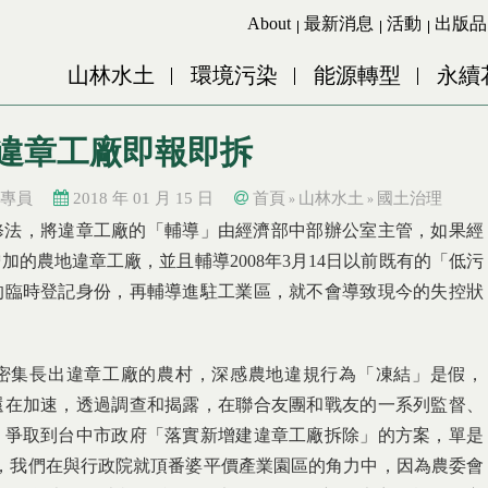
Jump to Main content
Jump to Navigation
About
最新消息
活動
出版品
山林水土
環境污染
能源轉型
永續
 違章工廠即報即拆
專員
2018 年 01 月 15 日
首頁
山林水土
國土治理
»
»
法修法，將違章工廠的「輔導」由經濟部中部辦公室主管，如果經
的農地違章工廠，並且輔導2008年3月14日以前既有的「低污
的臨時登記身份，再輔導進駐工業區，就不會導致現今的失控狀
訪密集長出違章工廠的農村，深感農地違規行為「凍結」是假，
還在加速，透過調查和揭露，在聯合友團和戰友的一系列監督、
，爭取到台中市政府「落實新增建違章工廠拆除」的方案，單是
另外，我們在與行政院就頂番婆平價產業園區的角力中，因為農委會