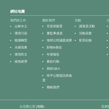
網站地圖
我們的工作
關於我們
活動
山林水土
宗旨與願景
講座及活動
環境污染
董監事成員
活動花絮
能源轉型
地球公民議題成果
影音紀錄
永續花東
財報&徵信
環境民主
年度報告
綠色經濟
募款行動
捐款Q&A
性平公開資訊與進
度
聯絡我們
台北辦公室
(地圖)
花東