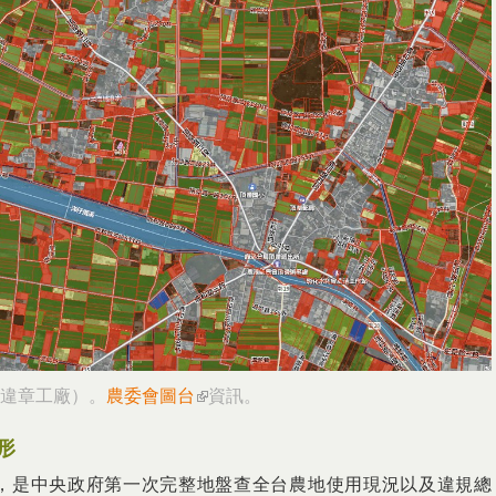
違章工廠）。
農委會圖台
(link is external)
資訊。
形
，是中央政府第一次完整地盤查全台農地使用現況以及違規總