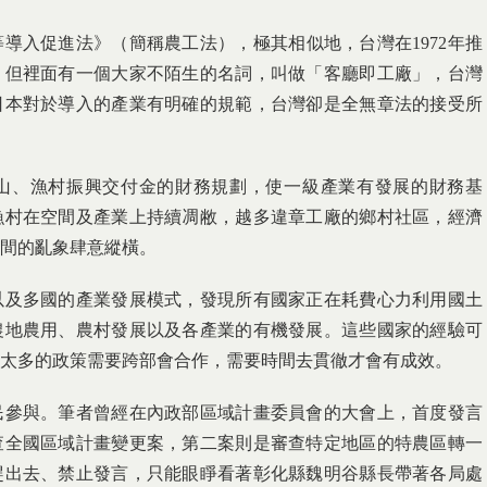
等導入促進法》（簡稱農工法），極其相似地，台灣在1972年推
，但裡面有一個大家不陌生的名詞，叫做「客廳即工廠」，台灣
日本對於導入的產業有明確的規範，台灣卻是全無章法的接受所
山、漁村振興交付金的財務規劃，使一級產業有發展的財務基
漁村在空間及產業上持續凋敝，越多違章工廠的鄉村社區，經濟
間的亂象肆意縱橫。
以及多國的產業發展模式，發現所有國家正在耗費心力利用國土
農地農用、農村發展以及各產業的有機發展。這些國家的經驗可
太多的政策需要跨部會合作，需要時間去貫徹才會有成效。
民參與。筆者曾經在內政部區域計畫委員會的大會上，首度發言
查全國區域計畫變更案，第二案則是審查特定地區的特農區轉一
趕出去、禁止發言，只能眼睜看著彰化縣魏明谷縣長帶著各局處