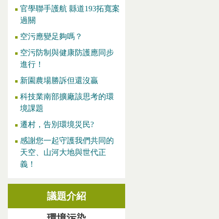
官學聯手護航 縣道193拓寬案
過關
空污應變足夠嗎？
空污防制與健康防護應同步
進行！
新園農場勝訴但還沒贏
科技業南部擴廠該思考的環
境課題
遷村，告別環境災民?
感謝您一起守護我們共同的
天空、山河大地與世代正
義！
議題介紹
環境污染