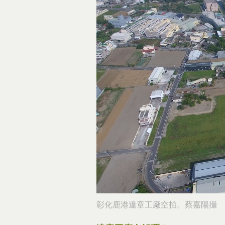
彰化鹿港違章工廠空拍。蔡嘉陽攝