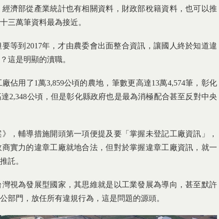
，經濟部從產業統計也有相關資料，財政部稅籍資料，也可以推
十三萬筆資料最為接近。
要等到2017年，才由農委會出面整合資訊，讓國人終於知道違
？這是明顯的瀆職。
用了1萬3,859公頃的農地，筆數更高達13萬4,574筆，彰化
達2,348公頃，但是彰化縣政府也是最為消極配合甚至反對中央
案》，輔導措施開頭第一項便提及要「掌握未登記工廠資訊」，
政商實力的違章工廠就地合法，但對於掌握違章工廠資訊，就一
推託。
台灣視為發展型國家，其思維就是以工業發展為導向，甚至默許
公部門，放任所有違規行為，這是問題的源頭。