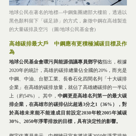
地球公民在著名的地標—中鋼集團總部大樓前，透過以
黑色顏料留下「碳足跡」的方式，象徵中鋼在高雄製造
的大量碳排及空污 （圖/地球公民基金會)
高雄碳排最大戶 中鋼應有更積極減碳目標及作
為
地球公民基金會環污與能源倡議專員鄧宇佑
指出，根據
2020年的統計，高雄的碳排總量佔全國的20%，而光是
中鋼、中油、台塑工業、長春石化四間名列「十大碳排
企業」在高雄的碳排放量，就佔了高雄總碳排的一半以
上（約54%）。其中，
中鋼更是高雄名列第一的最大碳
排企業，在高雄市的碳排佔比超過
3
分之1
（36%
），對
於高雄未來能不能達成目前設定2030
年較2005
年減碳
30%
、2050
年淨零排放的目標，具有決定性的影響。
鄧宇佑專員表示，中鋼雖已宣布將追逐2050年淨零排放