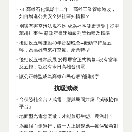
731高雄石化氣爆十二年：高雄工業管線遷改，
如何增進公共安全與社區知情權？
別讓有害空污法規不足 成為社區健康隱憂｜從甲
苯超排事件 籲政府盡速加嚴列管物種及標準
後勁反五輕運動40年音樂晚會--後勁堅持反五
輕，為高雄帶來好空氣、產業轉型
後勁反五輕常設展 於鳳屏宮正式揭幕--沒有當年
反五輕，就沒有今日高雄台積電
讓公正轉型成為高雄市民心底的關鍵字
抗暖減碳
台積恐耗全台２成電 應與民間共築「減碳協作
平台」
地面型光電怎麼做，才能兼顧生態、農漁村？
為氣候而走遊行，破千人上街響應—氣候緊急刻