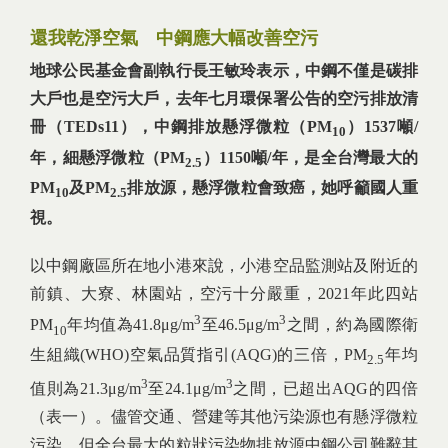
還我乾淨空氣 中鋼應大幅改善空污
地球公民基金會副執行長王敏玲表示，中鋼不僅是碳排
大戶也是空污大戶，去年七月環保署公告的空污排放清
冊（TEDs11），中鋼排放懸浮微粒（PM
）1537噸/
10
年，細懸浮微粒（PM
）1150噸/年，是全台灣最大的
2.5
PM
及PM
排放源，懸浮微粒會致癌，她呼籲國人重
10
2.5
視。
以中鋼廠區所在地小港來說，小港空品監測站及附近的
前鎮、大寮、林園站，空污十分嚴重，2021年此四站
3
3
PM
年均值為41.8μg/m
至46.5μg/m
之間，約為國際衛
10
生組織(WHO)空氣品質指引(AQG)的三倍，PM
年均
2.5
3
3
值則為21.3μg/m
至24.1μg/m
之間，已超出AQG的四倍
（表一）。儘管交通、營建等其他污染源也有懸浮微粒
污染，但全台最大的粒狀污染物排放源中鋼公司難辭其