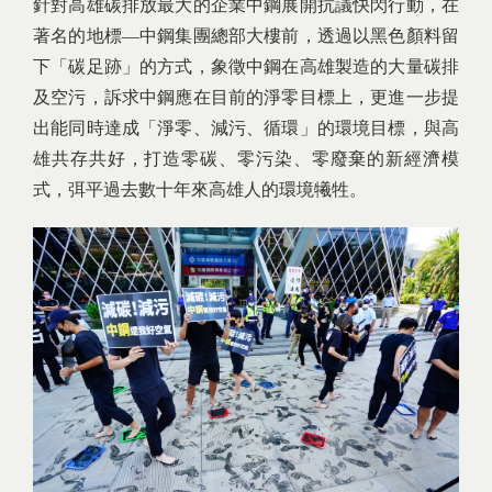
針對高雄碳排放最大的企業中鋼展開抗議快閃行動，在
著名的地標—中鋼集團總部大樓前，透過以黑色顏料留
下「碳足跡」的方式，象徵中鋼在高雄製造的大量碳排
及空污，訴求中鋼應在目前的淨零目標上，更進一步提
出能同時達成「淨零、減污、循環」的環境目標，與高
雄共存共好，打造零碳、零污染、零廢棄的新經濟模
式，弭平過去數十年來高雄人的環境犧牲。