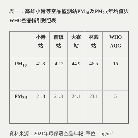
表一．
高雄小港等空品監測站PM
及PM
年均值與
10
2.5
WHO空品指引對照表
小港
前鎮
大寮
林園
WHO
站
站
站
站
AQG
PM
41.8
42.2
44.9
46.5
15
10
PM
21.8
21.3
24.1
23.1
5
2.5
3
資料來源：2021年環保署空品年報 單位：μg/m