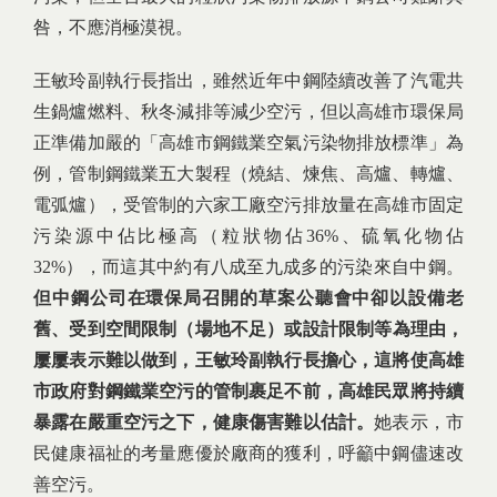
咎，不應消極漠視。
王敏玲副執行長指出，雖然近年中鋼陸續改善了汽電共
生鍋爐燃料、秋冬減排等減少空污，但以高雄市環保局
正準備加嚴的「高雄市鋼鐵業空氣污染物排放標準」為
例，管制鋼鐵業五大製程（燒結、煉焦、高爐、轉爐、
電弧爐），受管制的六家工廠空污排放量在高雄市固定
污染源中佔比極高（粒狀物佔36%、硫氧化物佔
32%），而這其中約有八成至九成多的污染來自中鋼。
但
中鋼公司在環保局召開的草案公聽會中卻以
設備
老
舊、
受到空間限制（
場地不足）
或設計限制
等為理由，
屢屢表示難以做到，
王敏玲副執行長
擔心，這將使高雄
市政府對鋼鐵業空污的管制裹足不前，高雄民眾將持續
暴露在嚴重空污之下，健康傷害難以估計。
她表示，市
民健康福祉的考量應優於廠商的獲利，呼籲中鋼儘速改
善空污。