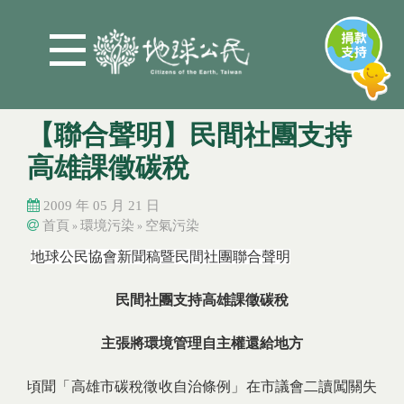
Jump to Main content
Jump to Navigation
【聯合聲明】民間社團支持
高雄課徵碳稅
2009 年 05 月 21 日
首頁
環境污染
空氣污染
»
»
您在這裡
您在這裡
地球公民協會新聞稿暨民間社團聯合聲明
民間社團支持高雄課徵碳稅
主張將環境管理自主權還給地方
頃聞「高雄市碳稅徵收自治條例」在市議會二讀闖關失