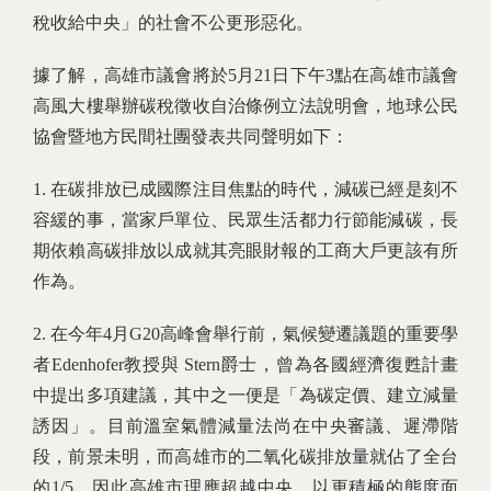
稅收給中央」的社會不公更形惡化。
據了解，高雄市議會將於5月21日下午3點在高雄市議會
高風大樓舉辦碳稅徵收自治條例立法說明會，地球公民
協會暨地方民間社團發表共同聲明如下：
1. 在碳排放已成國際注目焦點的時代，減碳已經是刻不
容緩的事，當家戶單位、民眾生活都力行節能減碳，長
期依賴高碳排放以成就其亮眼財報的工商大戶更該有所
作為。
2. 在今年4月G20高峰會舉行前，氣候變遷議題的重要學
者Edenhofer教授與 Stern爵士，曾為各國經濟復甦計畫
中提出多項建議，其中之一便是「為碳定價、建立減量
誘因」。目前溫室氣體減量法尚在中央審議、遲滯階
段，前景未明，而高雄市的二氧化碳排放量就佔了全台
的1/5，因此高雄市理應超越中央，以更積極的態度面