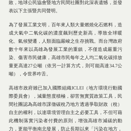
敗，地球公民協會暨地方民間社團對此深表遺憾，並發
表以下主張暨共同聲明。
為了發展工業文明，百年來人類大量燃燒化石燃料，造
成大氣中二氧化碳的濃度飆到歷史新高，導致全球暖
化、氣候變遷，人類面臨嚴峻之生存挑戰。而台灣政府
數十年來以高雄為發展工業的重鎮，不僅造成嚴重污
染、傷害市民健康，高雄市民每年之人均二氧化碳排放
量更高達27公噸（依另一計算方式，則可能高達34.7公
噸），令世界咋舌。
高雄市政府雖已加入國際組織ICLEI（地方環境行動國
際委員會），減量態度積極，卻苦無實質政策工具，民
間社團認為高雄市課徵碳稅乃地方透過爭取財政（稅）
自主的權利，以達環境管理自主之必要工具，不但可藉
此機制落實污染者付費的原則，增強高雄市減碳的動
力，更能平衡南北發展，防止長期以來「污染在地方，