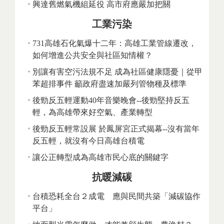
興達舊燃氣機組延役 高市府應嚴加把關
工業污染
731高雄石化氣爆十二年：高雄工業管線遷改，
如何增進公共安全與社區知情權？
別讓有害空污法規不足 成為社區健康隱憂｜從甲
苯超排事件 籲政府盡速加嚴列管物種及標準
後勁反五輕運動40年音樂晚會--後勁堅持反五
輕，為高雄帶來好空氣、產業轉型
後勁反五輕常設展 於鳳屏宮正式揭幕--沒有當年
反五輕，就沒有今日高雄台積電
讓公正轉型成為高雄市民心底的關鍵字
抗暖減碳
台積恐耗全台２成電 應與民間共築「減碳協作
平台」