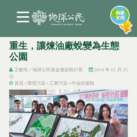
Jump to Main content
Jump to Navigation
重生，讓煉油廠蛻變為生態
公園
王敏玲／地球公民基金會副執行長
2014 年 01 月 25
日
首頁
環境污染
工業污染
中油在後勁
»
»
»
您在這裡
您在這裡