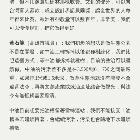
濟，但不用像遊紅樹林那樣收費。文創的部分，可以向
台灣富人募款，成立設計界諾貝爾獎，讓全世界的人每
年都來比賽。歐洲有些教堂可以數百年，非常美，我們
可以慢慢規劃，把它做得更好。
黃石龍
（高雄市議員）：我們初步的想法是做生態公園
不是在開發，如中油二輕拆掉以後都種樹綠化，我們比
照這個方式，等中油都拆掉就種樹，目前的整治可以繼
續做。中油的污染差不多是在3.5米到6、7米之間最嚴
重，如果挖1米或1.5米深，做為生態池就沒有開發不會
違背法令，再將文創產業或煉油遺址結合做觀光，與法
令有無抵觸需要釐清。
中油目前想要把油槽留著當轉運站，我們不能接受！油
槽區若繼續留著，會繼續污染，污染也會隨地下水繼續
擴散。