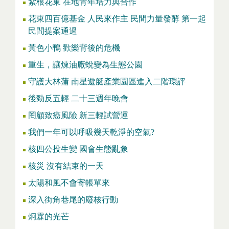
紮根花東 在地青年培力與合作
花東四百億基金 人民來作主 民間力量發酵 第一起
民間提案通過
黃色小鴨 歡樂背後的危機
重生，讓煉油廠蛻變為生態公園
守護大林蒲 南星遊艇產業園區進入二階環評
後勁反五輕 二十三週年晚會
罔顧致癌風險 新三輕試營運
我們一年可以呼吸幾天乾淨的空氣?
核四公投生變 國會生態亂象
核災 沒有結束的一天
太陽和風不會寄帳單來
深入街角巷尾的廢核行動
炯霖的光芒