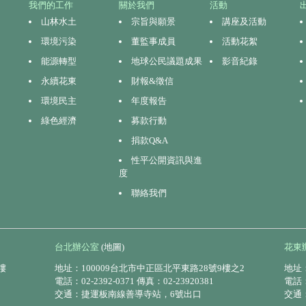
我們的工作
關於我們
活動
山林水土
宗旨與願景
講座及活動
環境污染
董監事成員
活動花絮
能源轉型
地球公民議題成果
影音紀錄
永續花東
財報&徵信
環境民主
年度報告
綠色經濟
募款行動
捐款Q&A
性平公開資訊與進
度
聯絡我們
台北辦公室
(地圖)
花東
樓
地址：100009台北市中正區北平東路28號9樓之2
地址：
電話：02-2392-0371 傳真：02-23920381
電話：0
交通：捷運板南線善導寺站，6號出口
交通