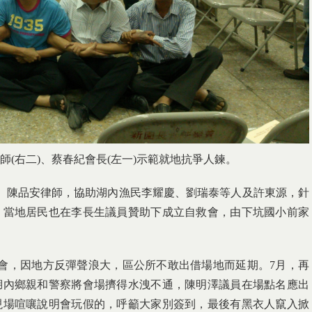
(右二)、蔡春紀會長(左一)示範就地抗爭人鍊。
、陳品安律師，協助湖內漁民李耀慶、劉瑞泰等人及許東源，針
，當地居民也在李長生議員贊助下成立自救會，由下坑國小前家
會，因地方反彈聲浪大，區公所不敢出借場地而延期。7月，再
湖內鄉親和警察將會場擠得水洩不通，陳明澤議員在場點名應出
現場喧嚷說明會玩假的，呼籲大家別簽到，最後有黑衣人竄入掀