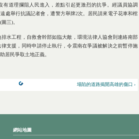
沒有道理攔阻人民進入，差點引起更激烈的抗爭。經議員協調
遠處舉行抗議記者會，遭警方舉牌2次。居民請來電子花車和棺
圖三)。
地排水工程，自救會幹部如臨大敵，環境法律人協會則連絡南部
法律支援，同時申請停止執行，令震南在爭議被解決之前暫停施
助居民爭取土地正義。
塌陷的道路揭開高雄的傷口 ›
網站地圖