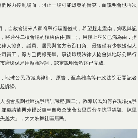
員們極力控制場面，阻止一場可能爆發的衝突，而說明會也再次
月，自救會請來八家將舉行驅魔儀式，希望趕走震南，鄉親與記
，將通往二樓會場的樓梯佔住(圖一)，用樓上座位已滿為由，拒
法律人協會、議員、居民與警方激烈口角。最後僅有少數幾個人
公司員工，廠方已簡報完畢。事後環境法律人協會與地球公民行
市府環保局用廠商說詞，認定說明會程序已完成。
回，地球公民乃協助律師、原告，至高雄高等行政法院召開記者
起訴訟。
人協會規劃社區抗爭培訓課程(圖二)，教導居民如何在現場抗爭
，並邀請苗栗苑裡反瘋車自救會陳薈茗里長分享抗爭經驗。陳里
失越大」，大大鼓舞社區居民。