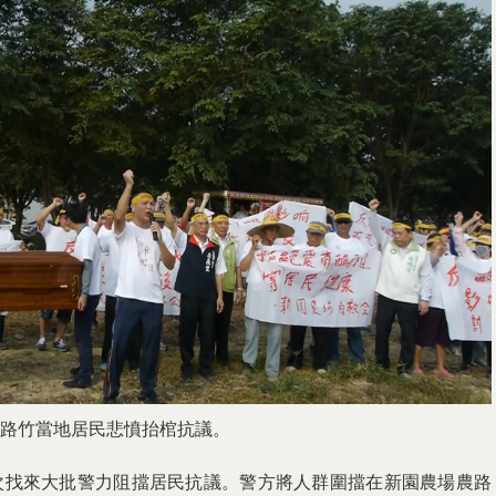
路竹當地居民悲憤抬棺抗議。
次找來大批警力阻擋居民抗議。警方將人群圍擋在新園農場農路