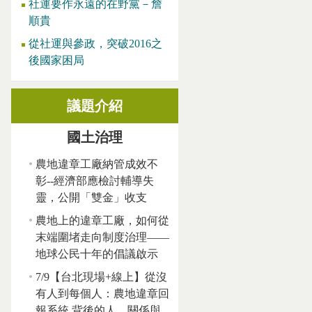
社運要作永遠的在野黨－詹
順貴
從社運與參政，突破2016之
後國家困局
議題介紹
國土治理
農地違章工廠納管成效不
彰--經濟部應檢討輔導失
靈，公開「雙金」收支
農地上的違章工廠，如何從
末端圍堵走向制度治理——
地球公民十年的倡議啟示
7/9【台北現場+線上】從沒
有人到每個人：農地違章回
報系統 背後的人、關係與