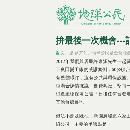
拚最後一次機會--
文、攝 蔡卉荀／地球公民基金會能
您在這裡
您在這裡
2012年我們與居民許東源先生一
下良田變工廠的荒謬案例：60公頃
有整體環評，沒有公共與環保設施
種場合陳情抗議、自費興訟，堅持
也逼迫環保署公告『日後任何台糖
其他台糖農地。
但法不溯及既往，新園農場這六家
線公司，主要的爭議點是：