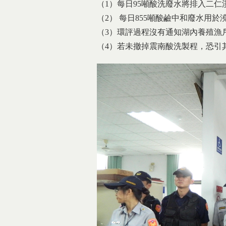
（1）每日95噸酸洗廢水將排入二仁
（2） 每日855噸酸鹼中和廢水用
（3）環評過程沒有通知湖內養殖漁
（4）若未撤掉震南酸洗製程，恐引