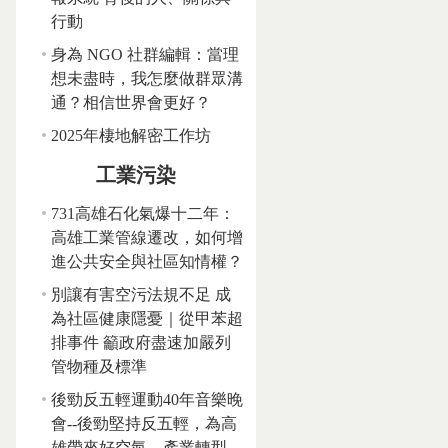
行動
身為 NGO 社群編輯：當理
想未盡時，我怎麼做群眾溝
通？相信世界會更好？
2025年棲地解密工作坊
工業污染
731高雄石化氣爆十二年：
高雄工業管線遷改，如何增
進公共安全與社區知情權？
別讓有害空污法規不足 成
為社區健康隱憂｜從甲苯超
排事件 籲政府盡速加嚴列
管物種及標準
後勁反五輕運動40年音樂晚
會--後勁堅持反五輕，為高
雄帶來好空氣、產業轉型