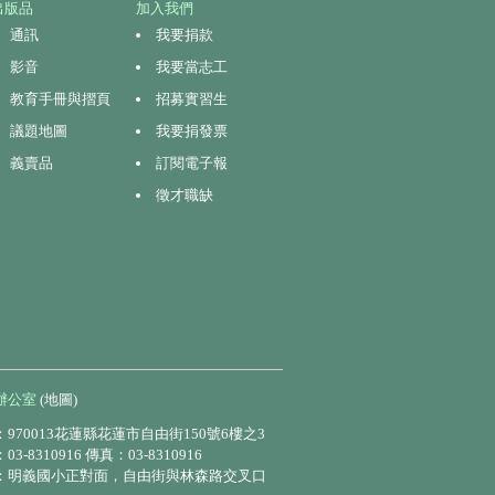
出版品
加入我們
通訊
我要捐款
影音
我要當志工
教育手冊與摺頁
招募實習生
議題地圖
我要捐發票
義賣品
訂閱電子報
徵才職缺
辦公室
(地圖)
970013花蓮縣花蓮市自由街150號6樓之3
3-8310916 傳真：03-8310916
：明義國小正對面，自由街與林森路交叉口