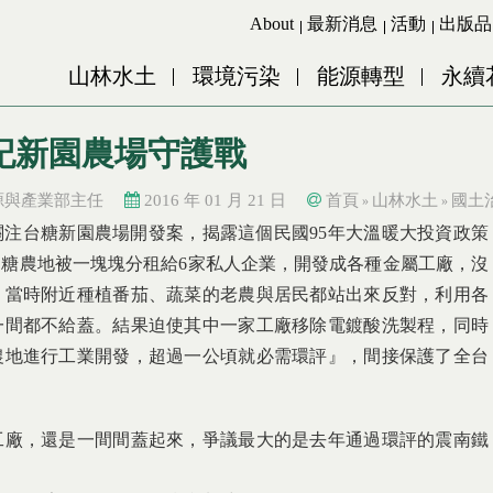
Jump to Main content
Jump to Navigation
About
最新消息
活動
出版品
山林水土
環境污染
能源轉型
永續
-記新園農場守護戰
源與產業部主任
2016 年 01 月 21 日
首頁
山林水土
國土
»
»
起關注台糖新園農場開發案，揭露這個民國95年大溫暖大投資政策
台糖農地被一塊塊分租給6家私人企業，開發成各種金屬工廠，沒
。當時附近種植番茄、蔬菜的老農與居民都站出來反對，利用各
一間都不給蓋。結果迫使其中一家工廠移除電鍍酸洗製程，同時
農地進行工業開發，超過一公頃就必需環評』，間接保護了全台
工廠，還是一間間蓋起來，爭議最大的是去年通過環評的震南鐵