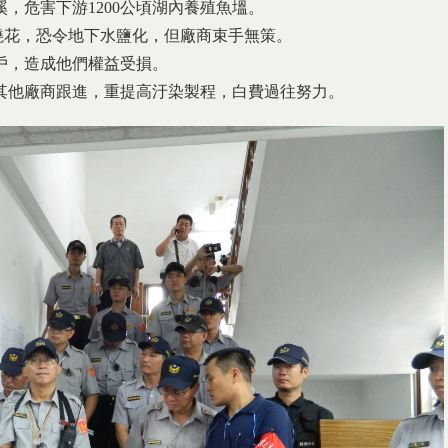
溪，危害下游1200公頃湖內養殖魚塭。
於澆花，恐令地下水鹽化，但廠商束手無策。
戶，造成他們權益受損。
其他廠商跟進，重提高汙染製程，白費過往努力。