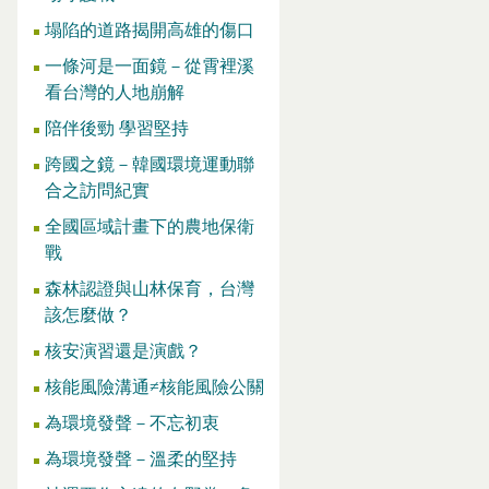
塌陷的道路揭開高雄的傷口
一條河是一面鏡－從霄裡溪
看台灣的人地崩解
陪伴後勁 學習堅持
跨國之鏡－韓國環境運動聯
合之訪問紀實
全國區域計畫下的農地保衛
戰
森林認證與山林保育，台灣
該怎麼做？
核安演習還是演戲？
核能風險溝通≠核能風險公關
為環境發聲－不忘初衷
為環境發聲－溫柔的堅持