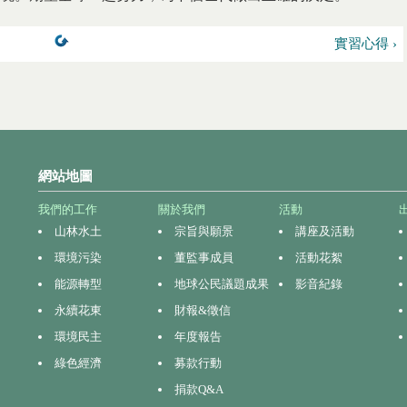
實習心得 ›
網站地圖
我們的工作
關於我們
活動
山林水土
宗旨與願景
講座及活動
環境污染
董監事成員
活動花絮
能源轉型
地球公民議題成果
影音紀錄
永續花東
財報&徵信
環境民主
年度報告
綠色經濟
募款行動
捐款Q&A