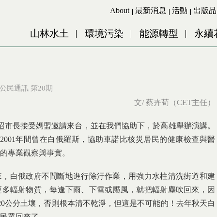
Jump to Main content
Jump to Navigation
About
最新消息
活動
出版品
山林水土
環境污染
能源轉型
永續
公民通訊 第20期
文/ 蔡卉荀（CET主任）
昭
市長接受媽盟邀請來台，並在我們協助下，於高雄舉辦演講。
~2001年間曾在白俄羅斯，協助車諾比核災居民的健康檢查與醫
手的專業觀察與事實。
以來，白俄政府不間斷地進行除汙作業，用強力水柱清洗街道和建
更多輻射物質，每逢下雨、下雪或颳風，就把輻射塵吹回來，因
~20公分土壤，否則根本清不乾淨，但這是不可能的！去年秋天白
民眾回來了。