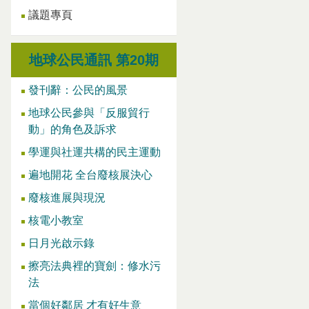
議題專頁
地球公民通訊 第20期
發刊辭：公民的風景
地球公民參與「反服貿行
動」的角色及訴求
學運與社運共構的民主運動
遍地開花 全台廢核展決心
廢核進展與現況
核電小教室
日月光啟示錄
擦亮法典裡的寶劍：修水污
法
當個好鄰居 才有好生意