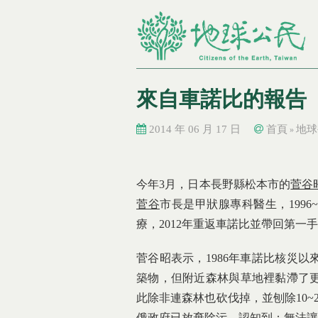
來自車諾比的報告
2014 年 06 月 17 日
首頁
地球
»
您在這裡
您在這裡
今年3月，日本長野縣松本市的
菅谷
菅谷
市長是甲狀腺專科醫生，1996
療，2012年重返車諾比並帶回第一
菅谷昭表示，1986年車諾比核災
築物，但附近森林與草地裡黏滯了
此除非連森林也砍伐掉，並刨除10
俄政府已放棄除污，認知到：無法讓