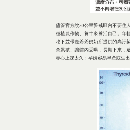
儘管官方說30公里警戒區內不要住
種植農作物、養牛來養活自己。年
吃下並帶走爺爺奶奶所提供的高汙
會累積、讓體內受曝，長期下來，
專心上課太久；孕婦容易早產或生出