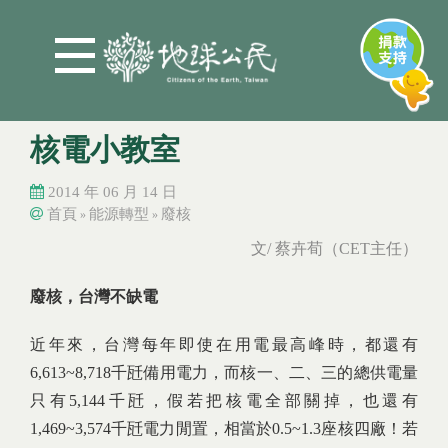
Jump to Main content
Jump to Navigation
核電小教室
2014 年 06 月 14 日
首頁
能源轉型
廢核
»
»
您在這裡
您在這裡
文/ 蔡卉荀（CET主任）
廢核，台灣不缺電
近年來，台灣每年即使在用電最高峰時，都還有
6,613~8,718千瓩備用電力，而核一、二、三的總供電量
只有5,144千瓩，假若把核電全部關掉，也還有
1,469~3,574千瓩電力閒置，相當於0.5~1.3座核四廠！若