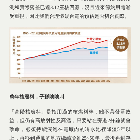
測和實際落差已達3.12座核四廠，況且近來節約用電漸
受重視，因此我們合理懷疑台電的預估是否切合實際。
萬年核廢料，子孫唉唉叫
「高階核廢料」是指用過的核燃料棒，雖不具發電效
益，但仍有高放射性及高溫，只要站在旁邊2分鐘就會
致命，必須持續浸泡在電廠內的冷水池裡降溫5年以
上，再移到通風的地方繼續冷卻25~50年，最後再封存