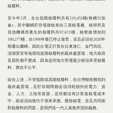
核廢料。
至今年3月，全台低階核廢料共有219,452桶(每桶55加
侖)，其中蘭嶼貯存場接收來自三座核電廠、核研所及
其他機構所產生的核廢料共97,672桶，檢整後增加到
100,277桶，自1996年後已停止接受，並且必須在2020年
期遷出蘭嶼。因此台電正打算在台東達仁、金門烏坵、
澎湖望安等地尋找低階核廢料的最終處置場，地方政府
及居民都不贊成，因為這些地方用電最少卻須承受核廢
料，實在不公平。
綜合上述，不管低階或高階核廢料，在台灣都很難找到
最終處置場，且貯存期間都必須消耗額外的電力、資
金、人力、土地等資源，這些都沒有計算進核電成本
中，卻必須由後代子孫來承擔。廢除核電，並且共同面
對核廢料的問題，是我們這一代人責無旁貸的義務。