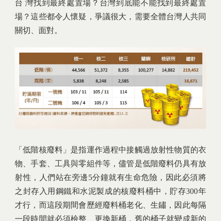
台 灣找到最終處置場？台灣到底能不能找到最終處置
場？這些都令人懷疑，爭議很大，需要全體台灣人共同
關切、面對。
「低階核廢料」是指運作過程中接觸過放射性物質的衣
物、手套、工具與零組件等，儘管是低階廢料仍具有放
射性，人們站在旁邊5分鐘就有生命危險，因此必須將
之封存入用鋼鐵和水泥製成的核廢料桶中，貯存300年
才行，而這段期間會歷經廢料桶老化、生鏽，因此每隔
一段時間就必須檢整、更換新桶，舊的桶子就變成新的