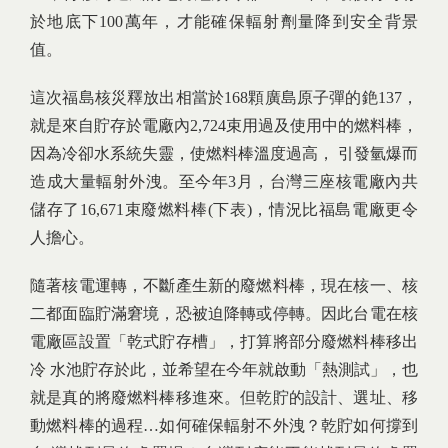
於地底下100萬年，才能確保輻射劑量降到安全背景
值。
這次福島核災釋放出相當於168顆廣島原子彈的銫137，
就是來自貯存於電廠內2,724束用過及使用中的燃料棒，
因為冷卻水系統失靈，使燃料棒溫度過高， 引發氫爆而
造成大量輻射外洩。至今年3月，台灣三座核電廠內共
儲存了16,671束廢燃料棒(下表)，情況比福島電廠更令
人擔心。
隨著核電運轉，不斷產生新的廢燃料棒，現在核一、核
二都面臨貯滿窘境，恐被迫降轉或停轉。因此台電在核
電廠區設置「乾式貯存槽」，打算將部分廢燃料棒移出
冷 水池貯存於此，並希望在今年就啟動「熱測試」，也
就是真的將廢燃料棒移進來。但乾貯的設計、選址、移
動燃料棒的過程…如何確保輻射不外洩？乾貯如何撐到