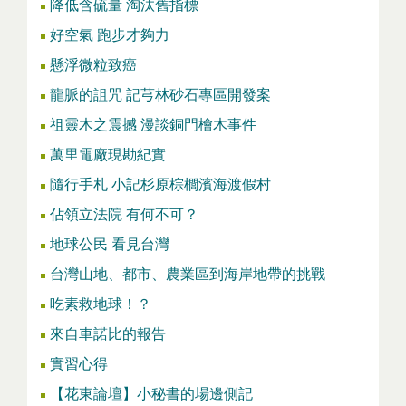
降低含硫量 淘汰舊指標
好空氣 跑步才夠力
懸浮微粒致癌
龍脈的詛咒 記芎林砂石專區開發案
祖靈木之震撼 漫談銅門檜木事件
萬里電廠現勘紀實
隨行手札 小記杉原棕櫚濱海渡假村
佔領立法院 有何不可？
地球公民 看見台灣
台灣山地、都市、農業區到海岸地帶的挑戰
吃素救地球！？
來自車諾比的報告
實習心得
【花東論壇】小秘書的場邊側記