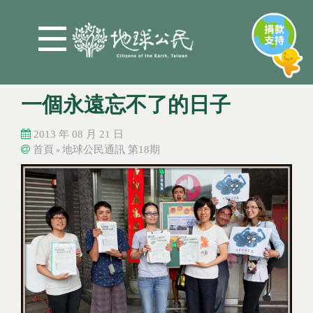
Jump to Main content
Jump to Navigation
一個永遠忘不了的日子
2013 年 08 月 21 日
首頁
地球公民通訊 第18期
»
您在這裡
您在這裡