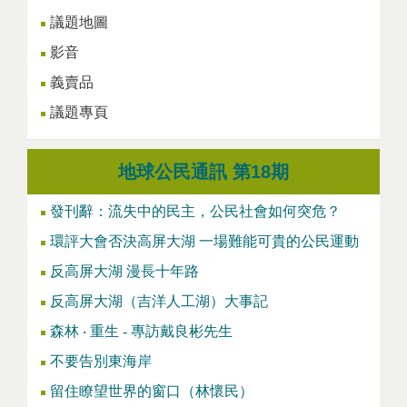
議題地圖
影音
義賣品
議題專頁
地球公民通訊 第18期
發刊辭：流失中的民主，公民社會如何突危？
環評大會否決高屏大湖 一場難能可貴的公民運動
反高屏大湖 漫長十年路
反高屏大湖（吉洋人工湖）大事記
森林 ‧ 重生 - 專訪戴良彬先生
不要告別東海岸
留住瞭望世界的窗口（林懷民）