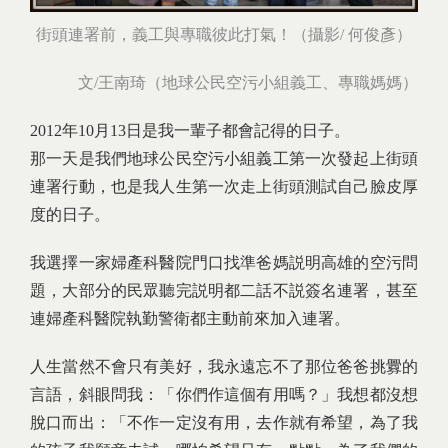
街頭連署前，義工與專職彼此打氣！（攝影/ 何俊彥）
文/王南琦（地球公民空污小組義工、專職媽媽）
2012年10月13日是我一輩子都會記得的日子。
那一天是我們地球公民空污小組義工第一次發起上街頭
連署行動，也是我人生第一次走上街頭測試自己臉皮厚
度的日子。
我選擇一家婦產科醫院門口找準爸媽説明高雄的空污問
題，大部分的民眾聽完説明都二話不説簽名連署，甚至
連婦產科醫院執勤警衛都主動前來加入連署。
人生當然不會只有美好，我永遠忘不了那位爸爸挑釁的
言語，斜眼問我：「你們作這個有用嗎？」我想都沒想
脫口而出：「不作一定沒有用，去作就有希望，為了我