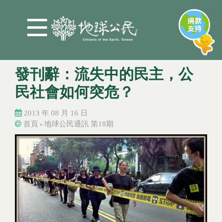
Jump to Main content
Jump to Navigation
發刊辭：流失中的民主，公
民社會如何突危？
2013 年 08 月 16 日
首頁
地球公民通訊 第18期
»
您在這裡
您在這裡