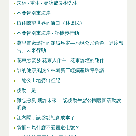
森林 ‧ 重生 - 專訪戴良彬先生
不要告別東海岸
留住瞭望世界的窗口（林懷民）
不要告別東海岸 - 記徒步行動
萬里電廠環評的範疇界定—地球公民角色、進度報
告、未來行動
花東怎麼發 花東人作主 - 花東論壇的運作
誰的健康風險？林園新三輕擴產環評爭議
土地公土地婆出征記
後勁十足
難忘惡臭 期許未來！ 記後勁生態公園競圖活動說
明會
江內閣，該盤點社會成本了
貨櫃車為什麼不愛國道七號？