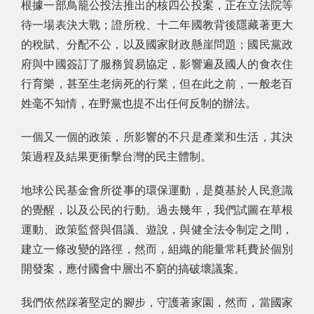
根據一部鳥籠公投法推出的核四公投案，正在立法院等
待一場表決大戰；證所稅、十二年國教背後隱藏著更大
的稅賦、分配不公，以及國家財政懸崖問題；國民黨政
府與中國簽訂了服務貿易協定，影響遍及國人的食衣住
行育樂，甚至生老病死的行業，但在此之前，一般老百
姓毫不知情，在野黨也提不出任何反制的辦法。
一個又一個的政策，所影響的不只是產業和生活，其決
策過程及結果更衝擊台灣的民主體制。
地球公民基金會所從事的環保運動，是奠基於人民意識
的覺醒，以及公民的行動。過去幾年，我們試圖在草根
運動、政策監督與倡議、遊說，與健全法令制定之間，
建立一條改變的路徑，然而，組織的能量常耗費於個別
開發案，應付國會中層出不窮的搞破壞議案。
我們依然踩著堅定的腳步，守護著家園，然而，當國家