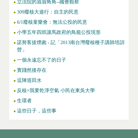
立法院的眉眉角角--國會觀察
309廢核大遊行：自主的民意
6/1廢核童樂會：無法公投的民意
小學五年四班讓馬政府的鳥籠公投現形
諾努客拔煙囪 - 記「2013南台灣廢核種子講師培訓
營」
一個永遠忘不了的日子
實踐然後存在
逗陣巡田水
反核×我要乾淨空氣 小民在東吳大學
生環者
這些日子，這些事