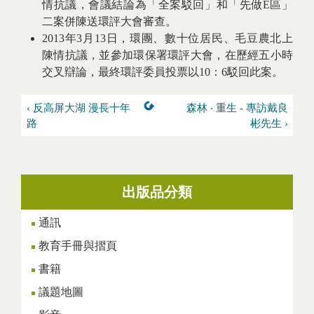
情抗議，會議結論為「全案駁回」和「先做E區」
二案併陳送環評大會審查。
2013年3月13日，環團、數十位居民、毛豆農北上
陳情抗議，並參加環保署環評大會，在歷經五小時
交叉辯論，最終環評委員投票以10：6駁回此案。
‹ 反高屏大湖 漫長十年
森林 ‧ 重生 - 專訪戴良
路
彬先生 ›
出版品分類
通訊
教育手冊與摺頁
書籍
議題地圖