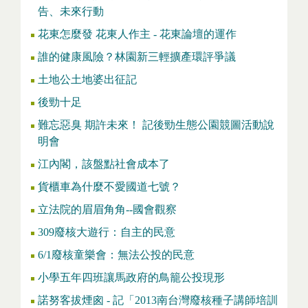
告、未來行動
花東怎麼發 花東人作主 - 花東論壇的運作
誰的健康風險？林園新三輕擴產環評爭議
土地公土地婆出征記
後勁十足
難忘惡臭 期許未來！ 記後勁生態公園競圖活動說
明會
江內閣，該盤點社會成本了
貨櫃車為什麼不愛國道七號？
立法院的眉眉角角--國會觀察
309廢核大遊行：自主的民意
6/1廢核童樂會：無法公投的民意
小學五年四班讓馬政府的鳥籠公投現形
諾努客拔煙囪 - 記「2013南台灣廢核種子講師培訓