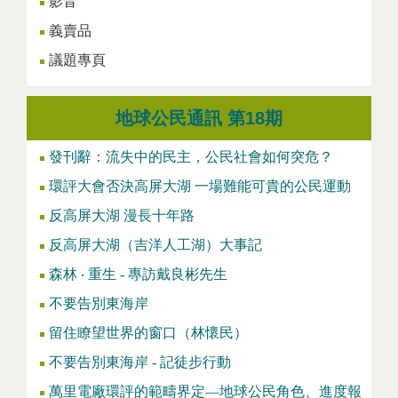
影音
義賣品
議題專頁
地球公民通訊 第18期
發刊辭：流失中的民主，公民社會如何突危？
環評大會否決高屏大湖 一場難能可貴的公民運動
反高屏大湖 漫長十年路
反高屏大湖（吉洋人工湖）大事記
森林 ‧ 重生 - 專訪戴良彬先生
不要告別東海岸
留住瞭望世界的窗口（林懷民）
不要告別東海岸 - 記徒步行動
萬里電廠環評的範疇界定—地球公民角色、進度報