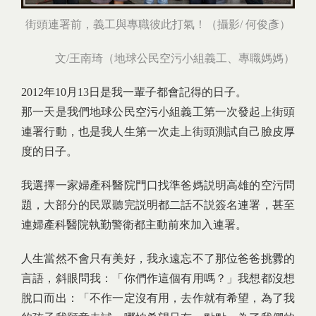
街頭連署前，義工與專職彼此打氣！（攝影/ 何俊彥）
文/王南琦（地球公民空污小組義工、專職媽媽）
2012年10月13日是我一輩子都會記得的日子。
那一天是我們地球公民空污小組義工第一次發起上街頭
連署行動，也是我人生第一次走上街頭測試自己臉皮厚
度的日子。
我選擇一家婦產科醫院門口找準爸媽説明高雄的空污問
題，大部分的民眾聽完説明都二話不説簽名連署，甚至
連婦產科醫院執勤警衛都主動前來加入連署。
人生當然不會只有美好，我永遠忘不了那位爸爸挑釁的
言語，斜眼問我：「你們作這個有用嗎？」我想都沒想
脫口而出：「不作一定沒有用，去作就有希望，為了我