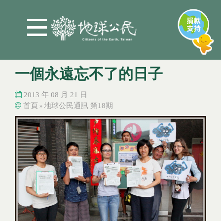
Jump to Main content
Jump to Navigation
一個永遠忘不了的日子
2013 年 08 月 21 日
首頁
地球公民通訊 第18期
»
您在這裡
您在這裡