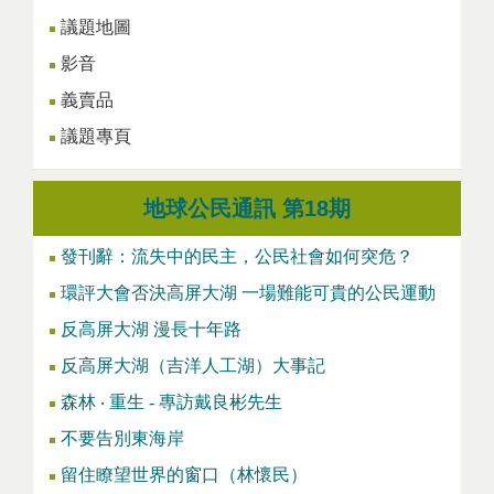
議題地圖
影音
義賣品
議題專頁
地球公民通訊 第18期
發刊辭：流失中的民主，公民社會如何突危？
環評大會否決高屏大湖 一場難能可貴的公民運動
反高屏大湖 漫長十年路
反高屏大湖（吉洋人工湖）大事記
森林 ‧ 重生 - 專訪戴良彬先生
不要告別東海岸
留住瞭望世界的窗口（林懷民）