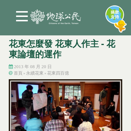
Jump to Main content
Jump to Navigation
花東怎麼發 花東人作主 - 花
東論壇的運作
2013 年 08 月 20 日
首頁
永續花東
花東四百億
»
»
您在這裡
您在這裡