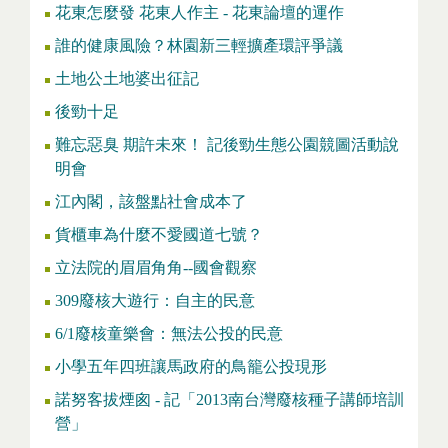
花東怎麼發 花東人作主 - 花東論壇的運作
誰的健康風險？林園新三輕擴產環評爭議
土地公土地婆出征記
後勁十足
難忘惡臭 期許未來！ 記後勁生態公園競圖活動說
明會
江內閣，該盤點社會成本了
貨櫃車為什麼不愛國道七號？
立法院的眉眉角角--國會觀察
309廢核大遊行：自主的民意
6/1廢核童樂會：無法公投的民意
小學五年四班讓馬政府的鳥籠公投現形
諾努客拔煙囪 - 記「2013南台灣廢核種子講師培訓
營」