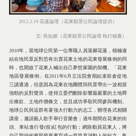
2012.2.19 花蓮論壇（花東願景公民論壇提供）
文/ 吳如媚（花東願景公民論壇 執行秘書）
2010年，當地球公民第一位專職人員落腳花蓮，積極連
結在地民眾反對恐有出賣花東土地的花東發展條例的同
時，也開啟了花東人喊出自己夢想家園的契機。「花東
地區發展條例」在2011年6月立法院會期結束前倉促地
三讀通過，但是因為花東在地團體與民眾帶出一波相當
強勁的反對聲浪，使得立委們刪除影響最嚴重的土地釋
出條款、土地作價條文，並且成功爭取民間參與機制。
地球公民與這群有著強大行動力的志工，辦理各式相關
講座，邀請藝人歌手舉行音樂會；過年期間在花東的街
頭、車站進行發(假)紅包的行動；網路動員花東人，將
自己期待的東部發展書寫成一篇篇真誠動人的短文，集