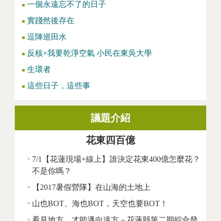
一個永遠忘不了的日子
實踐然後存在
逗陣巡田水
反核×我要乾淨空氣 小民在東吳大學
生環者
這些日子，這些事
議題介紹
花東四百億
7/1【花蓮現場+線上】誰決定花東400億怎麼花？
不是你嗎？
【2017暑假營隊】在山海的土地上
山也BOT、海也BOT，天空也要BOT！
看見地方，才能邁向遠方－花蓮縣第二期綜合發