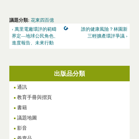
議題分類:
花東四百億
‹ 萬里電廠環評的範疇
誰的健康風險？林園新
界定—地球公民角色、
三輕擴產環評爭議 ›
進度報告、未來行動
出版品分類
通訊
教育手冊與摺頁
書籍
議題地圖
影音
義賣品