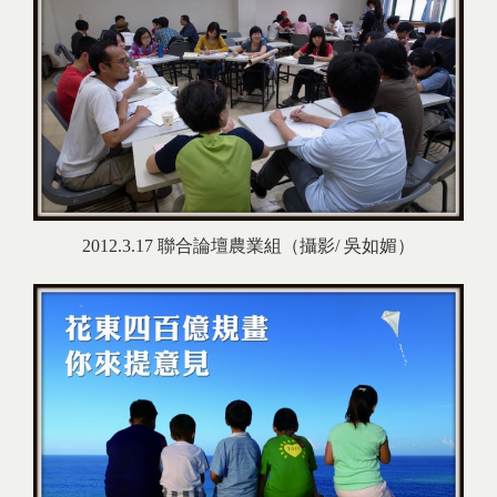
2012.3.17 聯合論壇農業組（攝影/ 吳如媚）