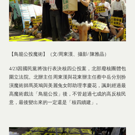
【鳥籠公投魔術】
（文/周東漢、攝影/ 陳雅晶）
4/23因國民黨將強行表決核四公投案，北部廢核團體包
圍立法院。北辦主任周東漢與花東辦主任蔡中岳分別扮
演魔術師馬英鳩與美麗兔女郎助理李慶花，諷刺經過最
高魔術戲法「鳥籠公投」後，不管超過七成的高反核民
意，最後變出來的一定還是「核四續建」。