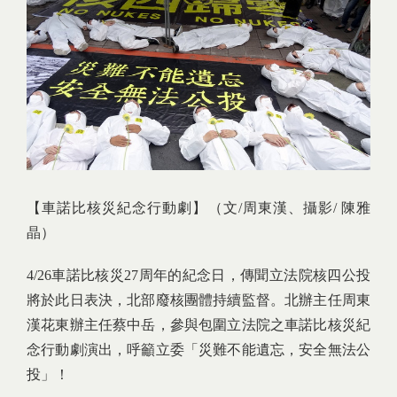
【車諾比核災紀念行動劇】
（文/周東漢、攝影/ 陳雅
晶）
4/26車諾比核災27周年的紀念日，傳聞立法院核四公投
將於此日表決，北部廢核團體持續監督。北辦主任周東
漢花東辦主任蔡中岳，參與包圍立法院之車諾比核災紀
念行動劇演出，呼籲立委「災難不能遺忘，安全無法公
投」！