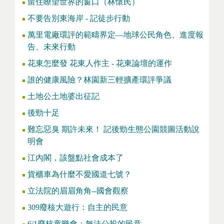
留住瞭望世界的窗口（林懷民）
不要告別東海岸 - 記徒步行動
萬里電廠環評的範疇界定—地球公民角色、進度報
告、未來行動
花東怎麼發 花東人作主 - 花東論壇的運作
誰的健康風險？林園新三輕擴產環評爭議
土地公土地婆出征記
後勁十足
難忘惡臭 期許未來！ 記後勁生態公園競圖活動說
明會
江內閣，該盤點社會成本了
貨櫃車為什麼不愛國道七號？
立法院的眉眉角角--國會觀察
309廢核大遊行：自主的民意
6/1廢核童樂會：無法公投的民意