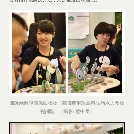
陳詠函解說環保回收物。陳儀慈解說高科技污水與食物
的關聯。（攝影/ 蔡中岳）