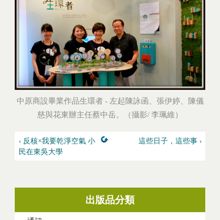
中原商設畢業作品生環者 - 左起陳詠函、張伊婷、陳儀
慈與花東辦主任蔡中岳。（攝影/ 李珮維）
‹ 反核×我要乾淨空氣 小
這些日子，這些事 ›
民在東吳大學
出版品分類