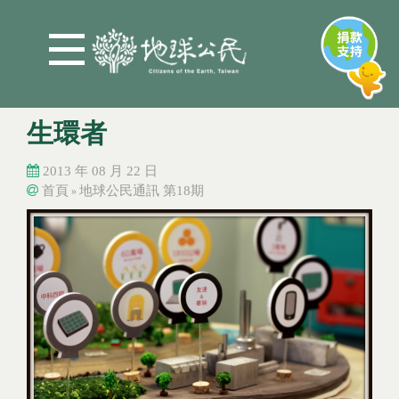
Jump to Main content
Jump to Navigation
生環者
2013 年 08 月 22 日
首頁
地球公民通訊 第18期
»
您在這裡
您在這裡