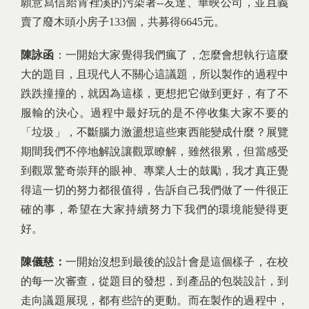
願意寫信給霄裡溪的污染著--友達、華映公司，並且義
賣了廢木頭小房子133個，共募得6645元。
陳詠函
：一開始大家覺得我們瘋了，怎麼會想執行這麼
大的題目，且現代人不關心這議題，所以製作的過程中
跌跌撞撞的，就因為這樣，更想把它做到更好，有了不
服輸的決心。過程中最好玩的是不停收集大家不要的
「垃圾」，不斷腦力激盪想這些東西能變成什麼？展覽
期間我們不停地解說讓觀眾瞭解，雖然很累，但當感受
到觀眾驚奇崇拜的眼神、專業人士的鼓勵，我才真正覺
得這一切的努力都很值得，告訴自己我們做了一件很正
確的事，希望在大家持續努力下我們的環境能變得更
好。
陳儀慈：
一開始沒想到最後的設計會是這個樣子，在校
的每一次審查，從題目的發想，到產品的包裝設計，到
走向議題展現，都有些許的更動。而在製作的過程中，