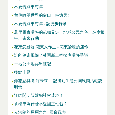
不要告別東海岸
留住瞭望世界的窗口（林懷民）
不要告別東海岸 - 記徒步行動
萬里電廠環評的範疇界定—地球公民角色、進度報
告、未來行動
花東怎麼發 花東人作主 - 花東論壇的運作
誰的健康風險？林園新三輕擴產環評爭議
土地公土地婆出征記
後勁十足
難忘惡臭 期許未來！ 記後勁生態公園競圖活動說
明會
江內閣，該盤點社會成本了
貨櫃車為什麼不愛國道七號？
立法院的眉眉角角--國會觀察