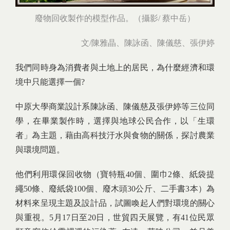
廢物回收製作的模型作品。（攝影/ 蔡中岳）
文/陳雅晶、陳詠函、陳儀慈、張伊婷
我們同時身為消費者與土地上的居民，為什麼經濟和環
境中只能選擇一個?
中原大學商業設計系陳詠函、陳儀慈及張伊婷等三位同
學，在畢業製作時，選擇與地球公民合作，以「生環
者」為主題，藉由高科技汙水與食物的關係，探討農業
與環境問題。
他們利用環保回收物（寶特瓶40個、圍巾2條、紙袋提
繩50條、廢紙袋100個、廢木頭30公斤、二手書3本）為
材料來呈現主題及設計品，試圖喚起人們對環境的關心
與重視。5月17日至20日，世貿四天展覽，有41位民眾