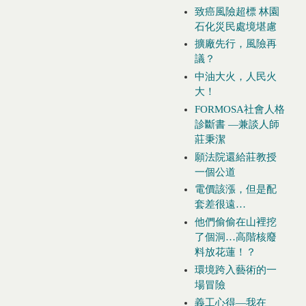
致癌風險超標 林園
石化災民處境堪慮
擴廠先行，風險再
議？
中油大火，人民火
大！
FORMOSA社會人格
診斷書 —兼談人師
莊秉潔
願法院還給莊教授
一個公道
電價該漲，但是配
套差很遠…
他們偷偷在山裡挖
了個洞…高階核廢
料放花蓮！？
環境跨入藝術的一
場冒險
義工心得—我在