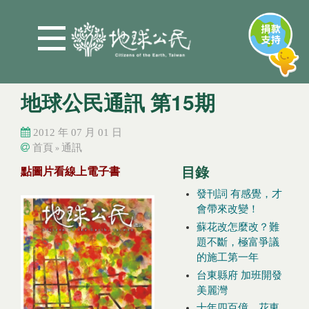
Jump to Main content
Jump to Navigation
地球公民通訊 第15期
2012 年 07 月 01 日
首頁
通訊
»
您在這裡
您在這裡
目錄
點圖片看線上電子書
發刊詞 有感覺，才
會帶來改變！
蘇花改怎麼改？難
題不斷，極富爭議
的施工第一年
台東縣府 加班開發
美麗灣
十年四百億，花東