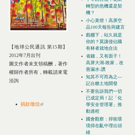
轉型的危機還是契
機？
小心黃燈！高屏空
品100天報告與建言
戲棚下，站久就是
你的？莫讓侵佔國
【地球公民通訊 第15期】
有林者就地合法
2012年7月出刊
省錢，又有面子！
高屏大湖-敗家，改
圖文作者未支領稿酬，著作
善漏水-讚
權歸作者所有，轉載請來電
知其不可而為之---
洽詢
記台糖土地開發
不要告訴我們一切
已成定局！記「化
捐款徵信
(link is external)
學安全管理署」推
動過程
國會觀察：捍衛環
境得在亂中理出頭
緒