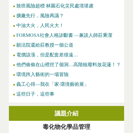
致癌風險超標 林園石化災民處境堪慮
擴廠先行，風險再議？
中油大火，人民火大！
FORMOSA社會人格診斷書 —兼談人師莊秉潔
願法院還給莊教授一個公道
電價該漲，但是配套差很遠…
他們偷偷在山裡挖了個洞…高階核廢料放花蓮！？
環境跨入藝術的一場冒險
義工心得—我在「家‧環境藝術展」
這些日子，這些事
議題介紹
毒化物化學品管理