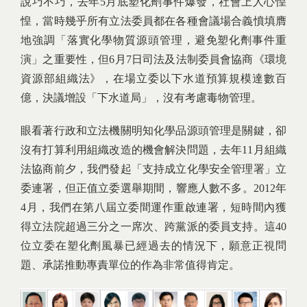
說巧不巧，去年5月底塑化劑事件爆發，社會上人心惶
惶，當時幾乎所有立法委員都在各種會議場合義憤填膺
地強調「落實化學物質源頭管理，避免塑化劑事件重
演」之重要性，但6月7日司法及法制委員會協商《環境
資源部組織法》，在場立委以下水道預算規模達數百
億，決議增設「下水道局」，沒有考慮毒物管理。
眼看著行政和立法機關明知化學品源頭管理是關鍵，卻
沒有打算利用組織改造的機會解決問題，去年11月組織
法協商前夕，我們發起「支持成立化學安全管理署」立
委連署，但正值立委選舉期間，響應人數不多。2012年
4月，我們在第八屆立委間運作重啟連署，短時間內獲
得立法院超過三分之一席次、跨黨派的委員支持。這40
位立委在塑化劑風暴已經過去的情況下，願意正視問
題、承諾推動專責單位的作為非常值得肯定。