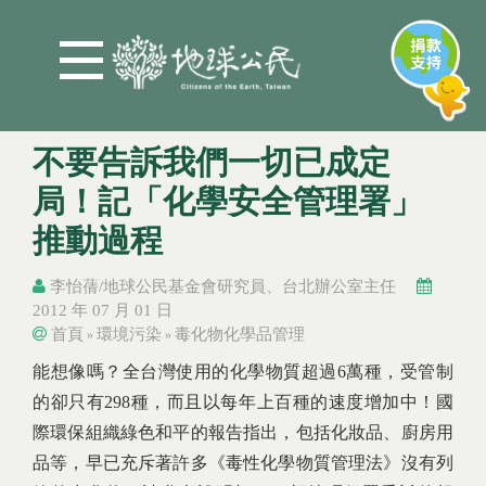
Jump to Main content
Jump to Navigation
不要告訴我們一切已成定
局！記「化學安全管理署」
推動過程
李怡蒨/地球公民基金會研究員、台北辦公室主任
2012 年 07 月 01 日
首頁
環境污染
毒化物化學品管理
»
»
您在這裡
您在這裡
能想像嗎？全台灣使用的化學物質超過6萬種，受管制
的卻只有298種，而且以每年上百種的速度增加中！國
際環保組織綠色和平的報告指出，包括化妝品、廚房用
品等，早已充斥著許多《毒性化學物質管理法》沒有列