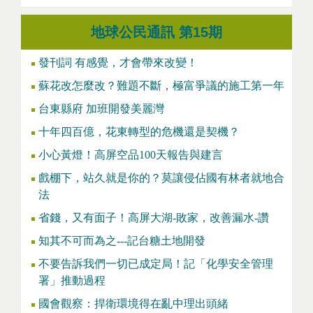
地球公民通訊 第15期
發刊詞 有感覺，才會帶來改變！
蘇花改怎麼改？難題不斷，極富爭議的施工第一年
台東縣府 加班開發美麗灣
十年四百億，花東轉型的危機還是契機？
小心黃燈！高屏空品100天報告與建言
戲棚下，站久就是你的？莫讓侵佔國有林者就地合
法
省錢，又有面子！高屏大湖-敗家，改善漏水-讚
知其不可而為之---記台糖土地開發
不要告訴我們一切已成定局！記「化學安全管理
署」推動過程
國會觀察：捍衛環境得在亂中理出頭緒