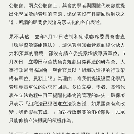
公聽會。兩次公聽會上，與會的學者與團體代表數度提
出化學品源頭管理的問題，環保署沒有具體回應解決之
道，所謂的民間參與淪為形式化的各自表述。
果不其然，去年5月12日法制和衛環聯席委員會審查
《環境資源部組織法》，環保署明知毒管處面臨欠缺人
力和預算的窘境，卻沒有請立委提案增設專責單位。5
月20日，立委田秋堇找負責規劃組織再造的研考會、人
事行政局開協調會，與會官員以「組織改造後的行政架
構有單位、員額上限」為理由，將我們提議設置化學品
管理專責單位的訴求打回票。多位立委、學者、團體代
表在立法過程中再三提醒化學物質管理的缺失，環保署
只表示「組織法已經送進立法院審議，如果國會有意改
變，我們樂觀其成。」面對行政機關的消極態度，民眾
只能仰賴立法機關的積極作為。