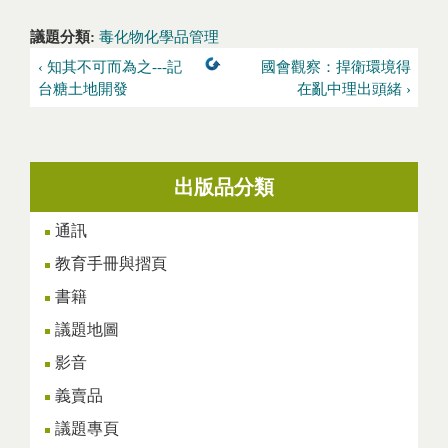
議題分類:
毒化物化學品管理
‹ 知其不可而為之---記
國會觀察：捍衛環境得
台糖土地開發
在亂中理出頭緒 ›
出版品分類
通訊
教育手冊與摺頁
書籍
議題地圖
影音
義賣品
議題專頁