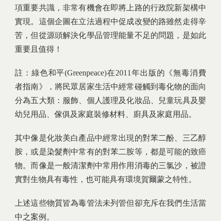
項重要共識，非常有機會在即將上路的行政院新架構中
實現。這個企圖在立法過程中促成改變的路雖然走得辛
苦，但從源頭解決化學品管理能量不足的問題，是如此
重要且值得！
註：綠色和平(Greenpeace)在2011年出版的《無毒消費
者指南》，將民眾居家生活中經常碰觸到毒化物的面向
分為五大類：服飾、個人護理及化妝品、兒童玩具及嬰
幼兒用品、傢俱及家庭裝修材料、廚具及家庭用品。
其中像是化妝美白產品中經常出現的對苯二酚、三乙醇
胺，或是染髮劑中常有的對苯二胺等，都是可能的致癌
物。而像是一般清潔劑中常用作用消毒的三氯沙，被證
實對生物具有毒性，也可能具有環境賀爾蒙之特性。
上述這些物質皆為毒管法未列管但卻充斥在我們生活當
中之案例。