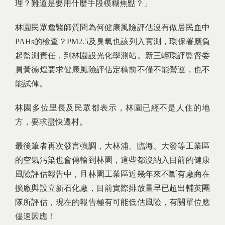
理？難道是要用什麼手段模糊焦點？」
林園民眾詹醫師質問為何健康風險評估沒有做居民血中
PAHs的檢查？PM2.5及臭氧也該列入實測，環保署應負
起監測責任，到林園設光化學測站。新三輕環評監督委
員黃德煌要求健康風險評估定稿前不僅不能營運，也不
能試俥。
林園多位里長及民眾都表示，林園已經不是人住的地
方，要求盡快遷村。
最後筆者再次發言強調，大林浦、臨海、大發等工業區
的空氣污染也會傳輸到林園，這些都沒納入目前的健康
風險評估報告中，且林園工業區近幾年來不斷有廠商在
擴廠與設立新石化廠，目前實際排放量早已超出輔英團
隊所評估，現在的報告極有可能低估風險，有關單位應
儘速因應！