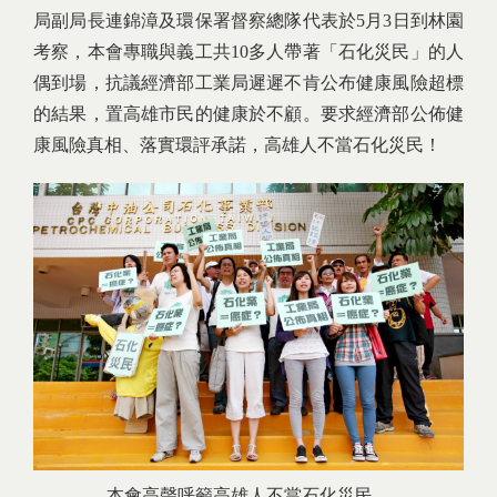
局副局長連錦漳及環保署督察總隊代表於5月3日到林園
考察，本會專職與義工共10多人帶著「石化災民」的人
偶到場，抗議經濟部工業局遲遲不肯公布健康風險超標
的結果，置高雄市民的健康於不顧。要求經濟部公佈健
康風險真相、落實環評承諾，高雄人不當石化災民！
本會高聲呼籲高雄人不當石化災民。