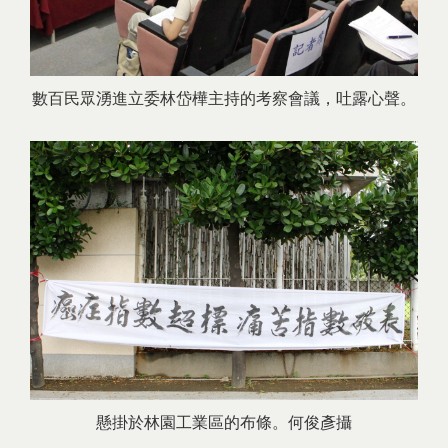
數百民眾湧進立委林岱樺主持的考察會議，吐露心聲。
懸掛於林園工業區的布條。何俊彥攝