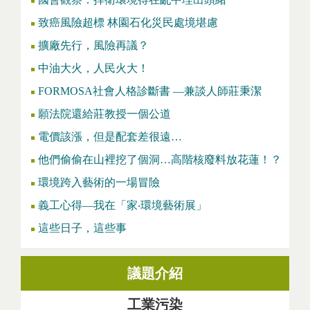
致癌風險超標 林園石化災民處境堪慮
擴廠先行，風險再議？
中油大火，人民火大！
FORMOSA社會人格診斷書 —兼談人師莊秉潔
願法院還給莊教授一個公道
電價該漲，但是配套差很遠…
他們偷偷在山裡挖了個洞…高階核廢料放花蓮！？
環境跨入藝術的一場冒險
義工心得—我在「家‧環境藝術展」
這些日子，這些事
議題介紹
工業污染