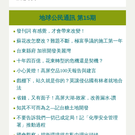
地球公民通訊 第15期
發刊詞 有感覺，才會帶來改變！
蘇花改怎麼改？難題不斷，極富爭議的施工第一年
台東縣府 加班開發美麗灣
十年四百億，花東轉型的危機還是契機？
小心黃燈！高屏空品100天報告與建言
戲棚下，站久就是你的？莫讓侵佔國有林者就地合
法
省錢，又有面子！高屏大湖-敗家，改善漏水-讚
知其不可而為之---記台糖土地開發
不要告訴我們一切已成定局！記「化學安全管理
署」推動過程
國會觀察：捍衛環境得在亂中理出頭緒