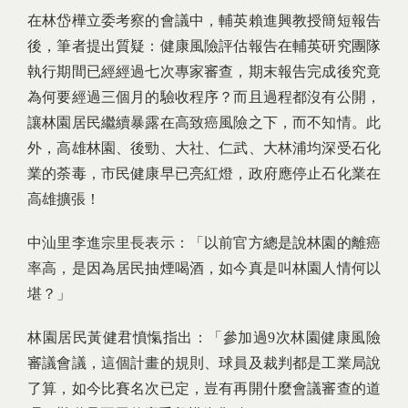
在林岱樺立委考察的會議中，輔英賴進興教授簡短報告
後，筆者提出質疑：健康風險評估報告在輔英研究團隊
執行期間已經經過七次專家審查，期末報告完成後究竟
為何要經過三個月的驗收程序？而且過程都沒有公開，
讓林園居民繼續暴露在高致癌風險之下，而不知情。此
外，高雄林園、後勁、大社、仁武、大林浦均深受石化
業的荼毒，市民健康早已亮紅燈，政府應停止石化業在
高雄擴張！
中汕里李進宗里長表示：「以前官方總是說林園的離癌
率高，是因為居民抽煙喝酒，如今真是叫林園人情何以
堪？」
林園居民黃健君憤愾指出：「參加過9次林園健康風險
審議會議，這個計畫的規則、球員及裁判都是工業局說
了算，如今比賽名次已定，豈有再開什麼會議審查的道