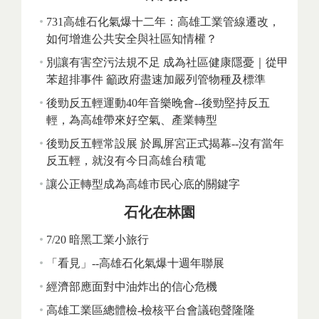
731高雄石化氣爆十二年：高雄工業管線遷改，
如何增進公共安全與社區知情權？
別讓有害空污法規不足 成為社區健康隱憂｜從甲
苯超排事件 籲政府盡速加嚴列管物種及標準
後勁反五輕運動40年音樂晚會--後勁堅持反五
輕，為高雄帶來好空氣、產業轉型
後勁反五輕常設展 於鳳屏宮正式揭幕--沒有當年
反五輕，就沒有今日高雄台積電
讓公正轉型成為高雄市民心底的關鍵字
石化在林園
7/20 暗黑工業小旅行
「看見」--高雄石化氣爆十週年聯展
經濟部應面對中油炸出的信心危機
高雄工業區總體檢-檢核平台會議砲聲隆隆