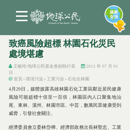
Jump to Main content
Jump to Navigation
致癌風險超標 林園石化災民
處境堪慮
王敏玲/地球公民基金會副執行長
2012 年 07 月 01
日
首頁
環境污染
工業污染
石化在林園
»
»
»
您在這裡
您在這裡
4月29日，媒體披露高雄林園石化工業區鄰近居民健康
風險可能超標十倍至一百倍，林園區內人口聚集地汕
尾、東林、溪州、林園市區、中芸，數萬民眾健康受到
威脅，引發社會關注。
經濟委員會立委林岱樺、經濟部政務次長林聖忠、工業