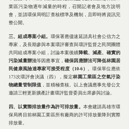
業區污染物逐年減量的時程，召開記者會及地方說明
會，並請環保局明訂查核標準及機制，且即時將資訊完
整公開。
三、組成專案小組。
環保署應儘速延請具社會公信力之
專家，及長期參與本案環評審查與環評監督之民間團體
共同組成專案小組，討論本案後續
降載、減產、確實的
污染減量辦法
等因應事宜，
確保因應辦法可降低林園居
民健康風險達專家可接受程度（10-6）
。環保單位應依
173次環評會決議（四），擬定
林園工業區之空氣汙染
物總量管制限值
，並積極查核。以上會議應事先發公文
邀請三輕更新擴產計畫環評監督委員出席參與討論。
四、以實際排放量作為許可排放量。
本會建請高雄市環
保局將目前林園工業區所有廠商的許可排放量降到實際
排放量。