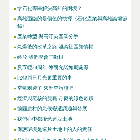
拿石化專區解決高雄的困境？
高雄面臨的是價值的抉擇〈石化產業與高雄論壇節
錄〉
產業轉型 與高汙染產業分手
氣爆後的改革之路 淺談社區知情權
終於 我們學會了斷根
反五輕24周年 陳菊允諾如期關廠
比輕判日月光更重要的事
空氣糟透了 來升空污旗吧！
經濟與廢核的雙贏 丹麥的綠色奇蹟
德國農村的氣候變遷調適與發展
我們心中都掛念這塊土地
保護環境是這片土地上的人的責任
My Time in Taiwan with Citizen of the Earth