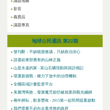
議題地圖
影音
義賣品
議題專頁
地球公民通訊 第22期
發刊辭：不缺能源會議，只缺政治決心
請還給東部應有的山林正義
山是永遠的家 - 富山石礦現勘與採訪側記
環運新挑戰：權力下放中的治理機制
全國區域計畫監督平台
美麗灣再敗，發展魔咒卻仍被就業與觀光綑綁
兩年耕耘，歡喜豐收 - 2015第一起民間提案啟動
我們需要不必向企業求救的政府