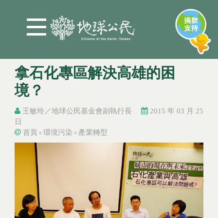
Jump to Main content
Jump to Navigation
拿石化專區解決高雄的困
境？
王敏玲／地球公民基金會副執行長
2015 年 03 月 25
日
首頁
環境污染
產業轉型
»
»
您在這裡
您在這裡