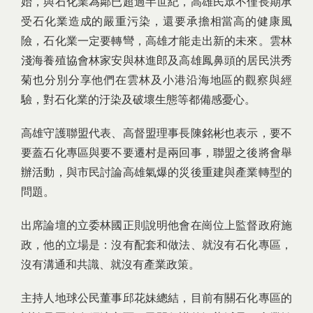
始，與石化業為鄰已超過半世紀，高雄民眾不僅長期承
受石化業造成的嚴重污染，還要承擔相當高的健康風
險，石化業一定要轉彎，高雄才能走出新的未來。雲林
淺海養殖協會林家安與林進郎及高雄鳳鼻頭的居民洪秀
菊也分別分享他們在雲林及小港沿海地區的觀察與經
驗，對石化業的汙染及破壞生態等都備感憂心。
高雄守護聯盟代表、高督盟理事長陳銘彬也表示，要不
要蓋石化專區與要不要遷村是兩回事，聯盟之後將會舉
辦活動，與市民討論高雄氣爆的災後重建與產業轉型的
問題。
出席論壇的立委林國正則說明他會在崗位上監督政府施
政，他的立場是：沒有配套和做法、就沒有石化專區，
沒有溝通和共識、就沒有產業政策。
主持人地球公民董事邱花妹總結，目前有關石化專區的