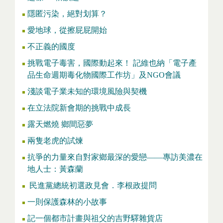
隱匿污染，絕對划算？
愛地球，從擦屁屁開始
不正義的國度
挑戰電子毒害，國際動起來！ 記維也納「電子產
品生命週期毒化物國際工作坊」及NGO會議
淺談電子業未知的環境風險與契機
在立法院新會期的挑戰中成長
露天燃燒 鄉間惡夢
兩隻老虎的試煉
抗爭的力量來自對家鄉最深的愛戀——專訪美濃在
地人士：黃森蘭
民進黨總統初選政見會．李根政提問
一則保護森林的小故事
記一個都市計畫與祖父的吉野驛雜貨店