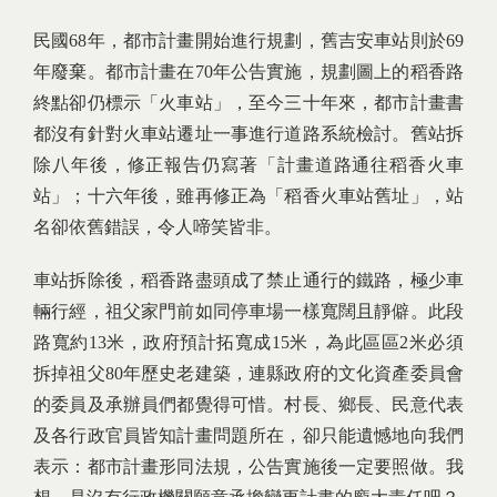
民國68年，都市計畫開始進行規劃，舊吉安車站則於69
年廢棄。都市計畫在70年公告實施，規劃圖上的稻香路
終點卻仍標示「火車站」，至今三十年來，都市計畫書
都沒有針對火車站遷址一事進行道路系統檢討。舊站拆
除八年後，修正報告仍寫著「計畫道路通往稻香火車
站」；十六年後，雖再修正為「稻香火車站舊址」，站
名卻依舊錯誤，令人啼笑皆非。
車站拆除後，稻香路盡頭成了禁止通行的鐵路，極少車
輛行經，祖父家門前如同停車場一樣寬闊且靜僻。此段
路寬約13米，政府預計拓寬成15米，為此區區2米必須
拆掉祖父80年歷史老建築，連縣政府的文化資產委員會
的委員及承辦員們都覺得可惜。村長、鄉長、民意代表
及各行政官員皆知計畫問題所在，卻只能遺憾地向我們
表示：都市計畫形同法規，公告實施後一定要照做。我