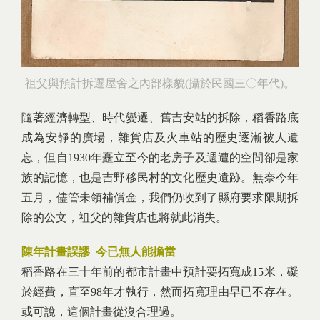
祖父與預計拆遷屋舍之內部樣貌(攝於民國三〇年代)。
隨著經濟轉型、時代變遷、舊吉安站的拆除，稻香路底
成為安靜的廣場，雜貨店及火車站的歷史逐漸被人遺
忘，但自1930年矗立至今的老房子及週遭的空間卻是家
族的記憶，也是吉野移民村的文化歷史遺跡。無奈今年
五月，儘管未領補償金，我們仍收到了縣府要求限期拆
除的公文，祖父的雜貨店也將就此消失。
陳年計畫誤謬 今已無人能擔當
稻香路在三十年前的都市計畫中預計要拓寬成15米，礙
於經費，直至98年才執行，然而拓寬理由早已不存在。
或可說，這個計畫從沒合理過。