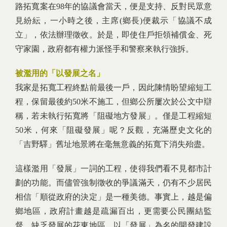
路拓寬案在98年的協議會當天，便是支持、反對民眾意
見紛紜，一小時之後，主席(鄉長)便裁示「協議不成
立」，依法辦理徵收。於是，即使住戶拒領補償金、死
守家園，政府都有權力派怪手和警察來執行強拆。
被濫用的「以發展之名」
我家是拓寬工程終點前最後一戶，因此陳情盼望縮短工
程，保留最後約50米不施工，但鄉公所屢次於公文中辯
稱，若未執行拓寬將「阻礙地方發展」。僅是工程縮短
50米，何來「阻礙發展」呢？反觀，充滿歷史文化的
「吉野驛」舊址地景將在毫無意義的拓寬下消失殆盡。
這樣濫用「發展」一詞的工程，使得我們看不見都市計
劃的功能。而儘管強制徵收的爭議滿天，仍有不少居民
相信「順從政府的決定」是一種美德。事實上，越是偏
鄉地區，政府計畫越是疏漏百出，更需要公民團結監
督。缺乏發展的花東地區，以「發展」為名的開發建設