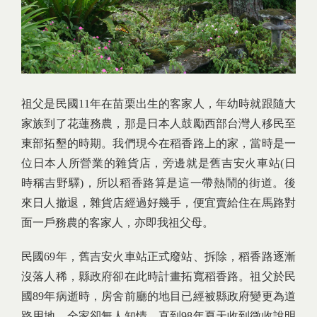
祖父是民國11年在苗栗出生的客家人，年幼時就跟隨大
家族到了花蓮務農，那是日本人鼓勵西部台灣人移民至
東部拓墾的時期。我們現今在稻香路上的家，當時是一
位日本人所營業的雜貨店，旁邊就是舊吉安火車站(日
時稱吉野驛)，所以稻香路算是這一帶熱鬧的街道。後
來日人撤退，雜貨店經過好幾手，便宜賣給住在馬路對
面一戶務農的客家人，亦即我祖父母。
民國69年，舊吉安火車站正式廢站、拆除，稻香路逐漸
沒落人稀，縣政府卻在此時計畫拓寬稻香路。祖父於民
國89年病逝時，房舍前廳的地目已經被縣政府變更為道
路用地，全家卻無人知情，直到98年夏天收到徵收說明