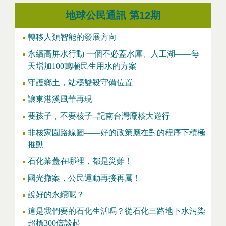
地球公民通訊 第12期
轉移人類智能的發展方向
永續高屏水行動 一個不必蓋水庫、人工湖——每
天增加100萬噸民生用水的方案
守護鄉土，站穩雙殺守備位置
讓東港溪風華再現
要孩子，不要核子--記南台灣廢核大遊行
非核家園路線圖——好的政策應在對的程序下積極
推動
石化業蓋在哪裡，都是災難！
國光撤案，公民運動再接再厲！
說好的永續呢？
這是我們要的石化生活嗎？從石化三路地下水污染
超標300倍談起