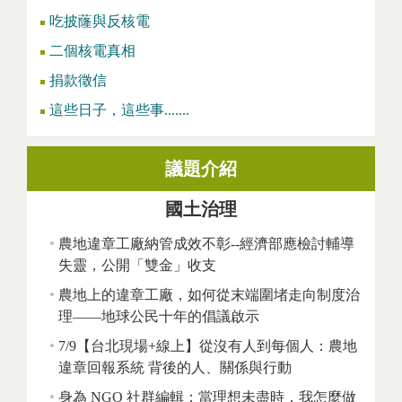
吃披蕯與反核電
二個核電真相
捐款徵信
這些日子，這些事.......
議題介紹
國土治理
農地違章工廠納管成效不彰--經濟部應檢討輔導
失靈，公開「雙金」收支
農地上的違章工廠，如何從末端圍堵走向制度治
理——地球公民十年的倡議啟示
7/9【台北現場+線上】從沒有人到每個人：農地
違章回報系統 背後的人、關係與行動
身為 NGO 社群編輯：當理想未盡時，我怎麼做