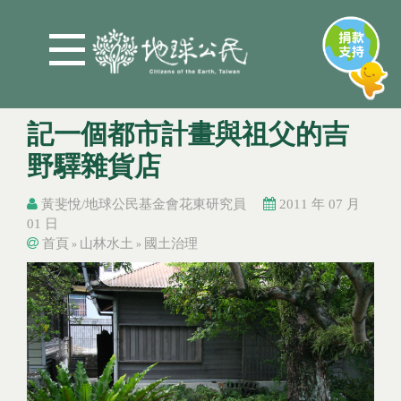
Jump to Main content
Jump to Navigation
記一個都市計畫與祖父的吉
野驛雜貨店
黃斐悅/地球公民基金會花東研究員
2011 年 07 月
01 日
首頁
山林水土
國土治理
»
»
您在這裡
您在這裡