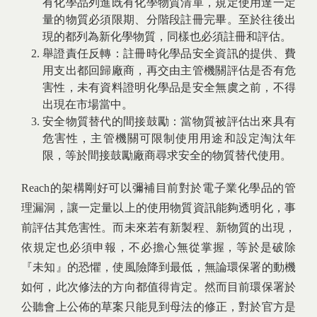
有化學品列進既有化學物質清單，規定使用達一定
量的物質必須限期、分階段註冊完畢。至於往後出
現的都列為新化學物質，同樣也必須註冊和評估。
舉證責任反轉：註冊時化學品安全資訊的提供、費
用支出都回歸廠商，再交由主管機關評估是否有危
害性，未有資料證明化學品是安全無虞之前，不得
出現在市場當中。
安全物質替代的間接鼓勵：當物質被評估出來具有
危害性，主管機關可限制使用用途和設定淘汰年
限，等於間接鼓勵廠商尋求安全的物質替代使用。
Reach的架構剛好可以彌補目前對於電子業化學品的管
理漏洞，讓一定量以上的使用物質資訊能夠透明化，事
前評估其危害性。而未來若有新製程、新物質的出現，
依規定也必須申報，不必擔心無從掌握，等於是破除
『未知』的恐懼，使風險降到最低，無論環保署的動機
如何，此次修法的方向都值得肯定。然而目前環保署於
公聽會上公佈的草案只能見到母法的修正，對於官方是