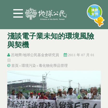
Jump to Main content
Jump to Navigation
淺談電子業未知的環境風險
與契機
呂翊齊/地球公民基金會研究員
2011 年 07 月 01
日
首頁
環境污染
毒化物化學品管理
»
»
您在這裡
您在這裡