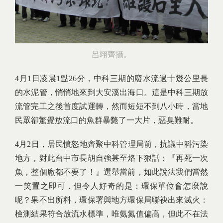
呂翊齊攝。
4月1日凌晨1點26分，中科三期的廢水流過十幾公里長
的水泥管，悄悄地來到大安溪出海口。這是中科三期放
流管完工之後首度試運轉，然而短短不到八小時，當地
民眾卻驚覺放流口的魚群暴斃了一大片，惡臭難耐。
4月2日，居民憤怒地齊聚中科管理局前，抗議中科污染
地方，對此台中市長胡自強甚至烙下狠話：『再死一次
魚，整個廠都不要了！』選舉當前，如此說法我們當然
一笑置之即可，但令人好奇的是：環保單位會怎麼說
呢？果不出所料，環保署與地方環保局聯袂出來滅火：
檢測結果符合放流水標準，唯氨氮值偏高，但此不在法