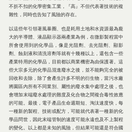
不折不扣的化學密集工業，『高』不但代表著技術的複
雜性，同時也告知了風險的存在。
以這些年引領著風暴圈、也是耗用土地和水資源最為龐
大的半導體、液晶顯示器兩產業為例，在微影製程當中
所會使用到的化學品，像是光阻劑、去光阻劑、顯影
劑、蝕刻液和清洗溶劑等就有十幾種以上，還包含一些
產業特用的化學品，目前都以商業機密為由保護著。這
些大宗多元的化學品混進廢水之後，並不能夠完全的被
回收和去除，除了會產生許多不明的衍生物，當污水廠
將園區內所有不同業別、屬性的廢水集中處理之後，也
會增加末端廢水處理的難度及化合物之間複合毒性效應
的可能。最後，電子產品生命週期短、淘汰速度快，每
一種新的製程、技術或配方，可能就代表著一種新的化
學品問世，因此末端管制的速度可能永遠也及不上製程
的變化。以上都是未知的風險，但結果可能還是符合國