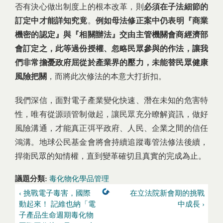
否有決心做出制度上的根本改革，則
必須在子法細節的
訂定中才能詳知究竟
。
例如母法修正案中仍表明『商業
機密的認定』與『相關辦法』交由主管機關會商經濟部
會訂定之，此等過份授權、忽略民眾參與的作法，讓我
們非常擔憂政府屈從於產業界的壓力，未能替民眾健康
風險把關
，而將此次修法的本意大打折扣。
我們深信，面對電子產業變化快速、潛在未知的危害特
性，唯有從源頭管制做起，讓民眾充分瞭解資訊，做好
風險溝通，才能真正弭平政府、人民、企業之間的信任
鴻溝。地球公民基金會將會持續追蹤毒管法修法後續，
捍衛民眾的知情權，直到變革確切且真實的完成為止。
議題分類:
毒化物化學品管理
‹ 挑戰電子毒害，國際
在立法院新會期的挑戰
動起來！ 記維也納「電
中成長 ›
子產品生命週期毒化物