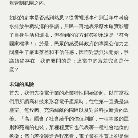
規管制範圍之內。
如此的劇本是否感到熟悉？從霄裡溪事件到近年中科廢
水排放牛稠坑溝的爭議，居民一再地表示廢水確實影響
了自身生活和環境，但得到的官方解答卻永遠是『符合
國家標準！』於是，民眾的感受與政府的專業公信力之
間產生了嚴重落差和不信任感，因而對話無法開始，爭
議始終存在。我們要問的是：這當中的落差究竟是什
麼？
未知的風險
首先，我們先從電子業的產業特性開始談起。以前當我
們用所謂高科技來形容電子產業時，往往第一直覺是無
塵室、無煙囪、充滿綠蔭的園區以及對於科技新貴的欽
羨。『高』隱含了社會給予的價值判斷，一種等級的區
別和亮麗的包裝，某種程度它也代表著一種社會地位的
象徵；然而若從製造過程來看，電子業在本質上卻是個