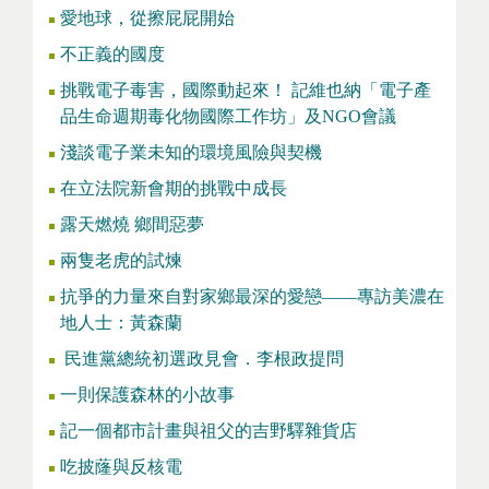
愛地球，從擦屁屁開始
不正義的國度
挑戰電子毒害，國際動起來！ 記維也納「電子產
品生命週期毒化物國際工作坊」及NGO會議
淺談電子業未知的環境風險與契機
在立法院新會期的挑戰中成長
露天燃燒 鄉間惡夢
兩隻老虎的試煉
抗爭的力量來自對家鄉最深的愛戀——專訪美濃在
地人士：黃森蘭
民進黨總統初選政見會．李根政提問
一則保護森林的小故事
記一個都市計畫與祖父的吉野驛雜貨店
吃披蕯與反核電