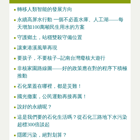
轉移人類智能的發展方向
永續高屏水行動 一個不必蓋水庫、人工湖——每
天增加100萬噸民生用水的方案
守護鄉土，站穩雙殺守備位置
讓東港溪風華再現
要孩子，不要核子--記南台灣廢核大遊行
非核家園路線圖——好的政策應在對的程序下積極
推動
石化業蓋在哪裡，都是災難！
國光撤案，公民運動再接再厲！
說好的永續呢？
這是我們要的石化生活嗎？從石化三路地下水污染
超標300倍談起
隱匿污染，絕對划算？