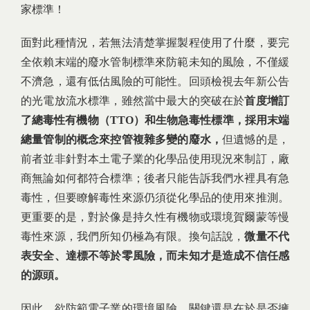
家標準！
面對此種情況，若無法清楚掌握製程使用了什麼，要完
全依賴末端的廢水管制標準來防範未知的風險，不僅緩
不濟急，還有低估風險的可能性。回頭檢視去年新公告
的光電放流水標準，雖然當中最大的突破在於
首度增訂
了總毒性有機物（TTO）和生物急毒性標準，採用末端
總量管制的概念來控管複雜多變的廢水，
但遺憾的是，
前者並非針對本土電子業的化學品使用現況來制訂，廠
商無論如何都符合標準；後者只能告訴我們水裡具有急
毒性，但要瞭解毒性來源仍須從化學品的使用來推測。
更重要的是，對於像是持久性有機物或環境賀爾蒙等慢
毒性來源，我們所知仍極為有限。換句話說，
微量不代
表安全、達標不等於零風險，而未知才是造成不信任感
的源頭。
因此，欲防範電子業的環境風險，關鍵還是在於是否擁