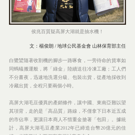
侯兆百質疑高屏大湖就是抽水機！
文：楊俊朗 / 地球公民基金會 山林保育部主任
白鷺鷥隨著收割機的腳步一路啄食，一旁待命的貨車如
同螞蟻搬運般，將「綠金」陸續送往冷凍工廠；工人們
不分晝夜，迅速地洗選分級、包裝出貨，從產地採收到
冷藏出貨，全程只要兩個小時。
高屏大湖毛豆優異的產銷條件，讓中國、東南亞難以望
其項背，走的是「高品質」路線，不僅拿下日本近五成
的市佔率，更讓日本商人不惜重金搶著「包田」。據統
計，高屏大湖毛豆產業2012年已締造台幣20億元的佳