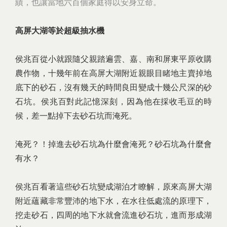
績，也讓當地六百個家庭得以安身立命。
高屏大湖等於超級抽水機
侯兆百從小就跟隨父親踏遍雲、嘉、南和屏東平原收購
農作物，十幾年前在高屏大湖附近親眼目睹地主賣掉地
底下的砂石，沒有幾天的時間良田變成十幾公尺深的砂
石坑。侯兆百對此記憶深刻，因為他在採收毛豆的時
候，差一點掉下去砂石坑而淹死。
淹死？！掉進去砂石坑為什麼會淹死？砂石坑為什麼會
有水？
侯兆百看著這些砂石坑變成湖泊才瞭解，原來高屏大湖
附近蘊藏非常豐沛的地下水，在水往低處流的原理下，
挖走砂石，四周的地下水就會流進砂石坑，進而形成湖