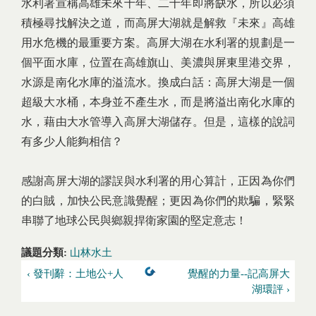
水利署宣稱高雄未來十年、二十年即將缺水，所以必須
積極尋找解決之道，而高屏大湖就是解救『未來』高雄
用水危機的最重要方案。高屏大湖在水利署的規劃是一
個平面水庫，位置在高雄旗山、美濃與屏東里港交界，
水源是南化水庫的溢流水。換成白話：高屏大湖是一個
超級大水桶，本身並不產生水，而是將溢出南化水庫的
水，藉由大水管導入高屏大湖儲存。但是，這樣的說詞
有多少人能夠相信？
感謝高屏大湖的謬誤與水利署的用心算計，正因為你們
的白賊，加快公民意識覺醒；更因為你們的欺騙，緊緊
串聯了地球公民與鄉親捍衛家園的堅定意志！
議題分類:
山林水土
‹ 發刊辭：土地公+人
覺醒的力量--記高屏大
湖環評 ›