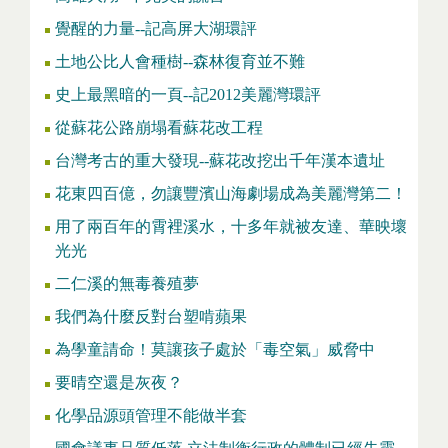
覺醒的力量--記高屏大湖環評
土地公比人會種樹--森林復育並不難
史上最黑暗的一頁--記2012美麗灣環評
從蘇花公路崩塌看蘇花改工程
台灣考古的重大發現--蘇花改挖出千年漢本遺址
花東四百億，勿讓豐濱山海劇場成為美麗灣第二！
用了兩百年的霄裡溪水，十多年就被友達、華映壞
光光
二仁溪的無毒養殖夢
我們為什麼反對台塑啃蘋果
為學童請命！莫讓孩子處於「毒空氣」威脅中
要晴空還是灰夜？
化學品源頭管理不能做半套