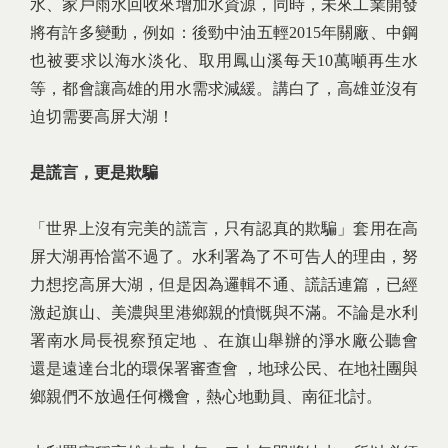
水、家戶雨水回收來增加水資源，同時，未來工業開發
將有許多變動，例如：後勁中油五輕2015年關廠、中鋼
也被要求以海水淡化、取用鳳山溪每天10萬噸再生水
等，都會讓高雄的用水需求減緩。講白了，高雄並沒有
迫切需要高屏大湖！
是謊言，更是欺騙
「世界上沒有完美的謊言，只有認真的欺騙」套用在高
屏大湖再恰當不過了。水利署為了不可告人的理由，努
力想挖高屏大湖，但是因為邏輯不通、謊話連篇，已經
激起旗山、美濃與里港鄉親的憤慨與不滿。不論是水利
署南水局長視察預定地 、在旗山舉辦的淨水廠公聽會
還是遠達台北的環保署審查會 ，地球公民、在地社團與
鄉親們不放過任何機會，熱心地動員、南征北討。