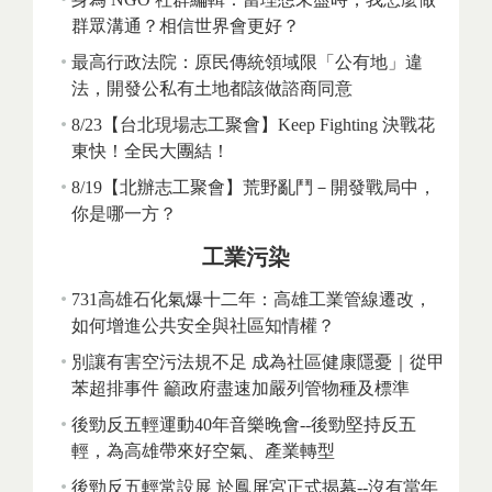
群眾溝通？相信世界會更好？
最高行政法院：原民傳統領域限「公有地」違
法，開發公私有土地都該做諮商同意
8/23【台北現場志工聚會】Keep Fighting 決戰花
東快！全民大團結！
8/19【北辦志工聚會】荒野亂鬥－開發戰局中，
你是哪一方？
工業污染
731高雄石化氣爆十二年：高雄工業管線遷改，
如何增進公共安全與社區知情權？
別讓有害空污法規不足 成為社區健康隱憂｜從甲
苯超排事件 籲政府盡速加嚴列管物種及標準
後勁反五輕運動40年音樂晚會--後勁堅持反五
輕，為高雄帶來好空氣、產業轉型
後勁反五輕常設展 於鳳屏宮正式揭幕--沒有當年