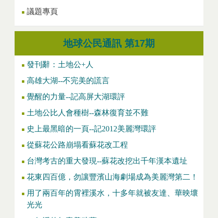
議題專頁
地球公民通訊 第17期
發刊辭：土地公+人
高雄大湖--不完美的謊言
覺醒的力量--記高屏大湖環評
土地公比人會種樹--森林復育並不難
史上最黑暗的一頁--記2012美麗灣環評
從蘇花公路崩塌看蘇花改工程
台灣考古的重大發現--蘇花改挖出千年漢本遺址
花東四百億，勿讓豐濱山海劇場成為美麗灣第二！
用了兩百年的霄裡溪水，十多年就被友達、華映壞
光光