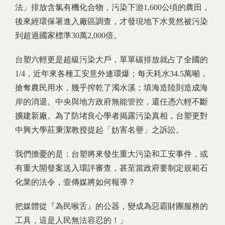
法」排放含氯有機化合物，污染下游1,600公頃的農田，
後來經環保署進入廠區調查，才發現地下水竟然被污染
到超過國家標準30萬2,000倍。
台塑六輕更是超級污染大戶，單單碳排放就占了全國的
1/4，近年來各種工安意外連環爆；每天耗水34.5萬噸，
搶奪農民用水，幾乎搾乾了濁水溪；填海造陸則造成海
岸的消退。中央與地方政府無能管控，還任憑六輕不斷
擴建新廠。為了防堵良心學者揭露污染真相，台塑更對
中興大學莊秉潔教授提起「妨害名譽」之訴訟。
我們擔憂的是：台塑將來發生重大污染和工安事件，或
有重大開發案送入環評審查，甚至當政府要制定規範石
化業的法令，壹傳媒將如何報導？
把媒體從『為民喉舌』的公器，變成為惡霸財團服務的
工具，這是人民無法容忍的！」