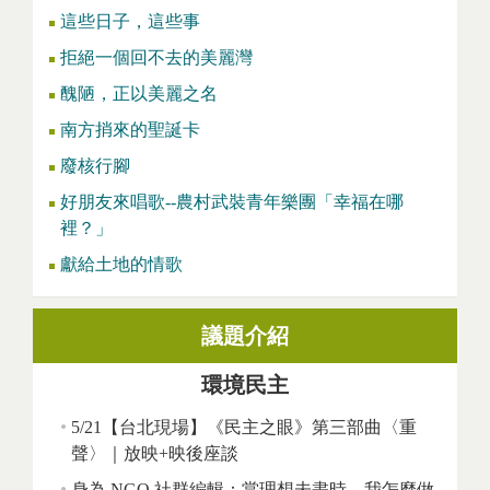
這些日子，這些事
拒絕一個回不去的美麗灣
醜陋，正以美麗之名
南方捎來的聖誕卡
廢核行腳
好朋友來唱歌--農村武裝青年樂團「幸福在哪
裡？」
獻給土地的情歌
議題介紹
環境民主
5/21【台北現場】《民主之眼》第三部曲〈重
聲〉｜放映+映後座談
身為 NGO 社群編輯：當理想未盡時，我怎麼做