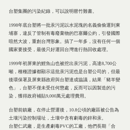
台塑集團的污染紀錄，可以說明罄竹難書。
1998年底台塑將一批汞污泥以水泥塊的名義偷偷運到柬
埔寨，違反了管制有毒廢棄物的巴塞爾公約，引發國際
喧然大波，重創台灣形象。搞了一年多，沒有任何一個
國家要接受，最後只好運回台灣進行熱回收處理。
1999年初屏東的鯉魚山也被挖出汞污泥，高達8,700公
噸，種種證據都顯示這批汞污泥也是台塑公司的，但最
後環保署及屏東縣政府與台塑達成協議，結果「豬羊變
色」，台塑不僅未受任何懲處，反而可以因製造的污
染，獲得政府補貼9,000萬元處理費用。
台塑前鎮廠，在停止營運後，10.8公頃的廠區被公告為
土壤污染控制場址，土壤中含有劇毒的鋅和汞。
台塑仁武廠，是生產劇毒PVC的工廠，他們長期「合